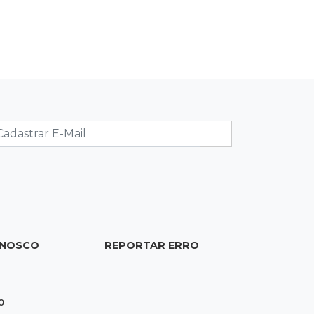
previdência
11:34
Pedro Juan
Polícia fecha laboratório clandestino
de emagrecedores e prende 2
brasileiros
11:24
Fiscalização
Deputados e vereadores farão
audiência sobre limite de som em
bares da Capital
11:18
Naviraí
ONOSCO
REPORTAR ERRO
Rapaz é executado a tiros após
apostar R$ 31 mil em jogo de sinuca
0
11:16
Viu a Juju?