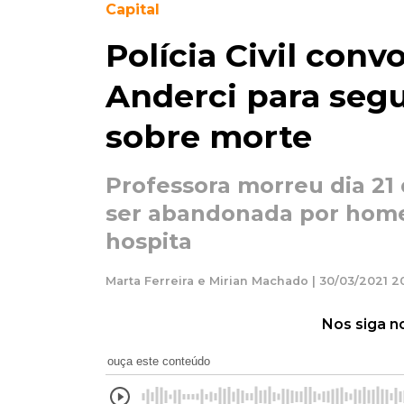
Capital
Polícia Civil con
Anderci para se
sobre morte
Professora morreu dia 21
ser abandonada por home
hospita
Marta Ferreira e Mirian Machado | 30/03/2021 2
Nos siga n
ouça este conteúdo