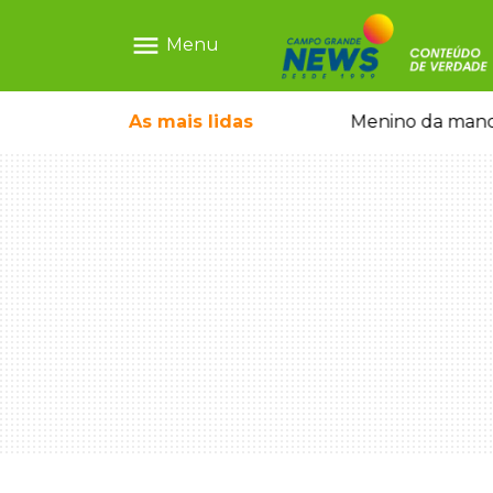
menu
Menu
ntre crianças brasileiras
As mais
lidas
Menino da mandi