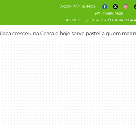
ACOMPANHE-NOS
(67) 99669-9563
AGOSTO, QUINTA
06
CAMPO GR
oca cresceu na Ceasa e hoje serve pastel a quem mad