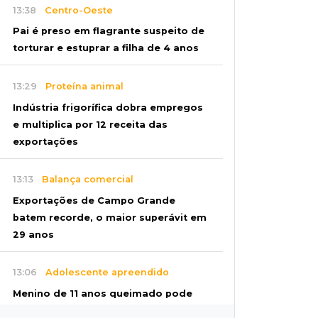
13:38
Centro-Oeste
Pai é preso em flagrante suspeito de
torturar e estuprar a filha de 4 anos
13:29
Proteína animal
Indústria frigorífica dobra empregos
e multiplica por 12 receita das
exportações
13:13
Balança comercial
Exportações de Campo Grande
batem recorde, o maior superávit em
29 anos
13:06
Adolescente apreendido
Menino de 11 anos queimado pode
precisar de hemodiálise; "só os pés