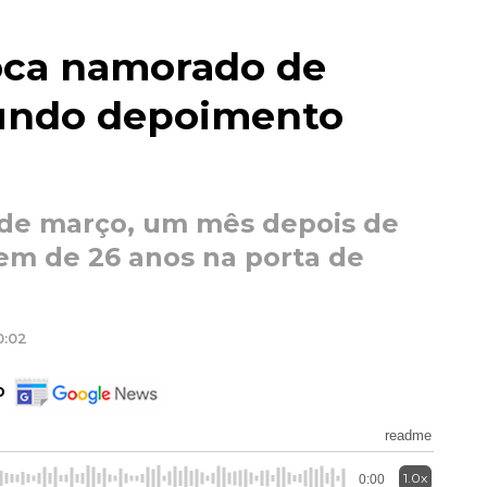
voca namorado de
gundo depoimento
 de março, um mês depois de
m de 26 anos na porta de
0:02
o
readme
1.0x
0:00