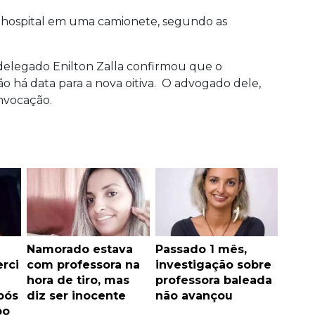
 do hospital em uma camionete, segundo as
 delegado Enilton Zalla confirmou que o
ão há data para a nova oitiva. O advogado dele,
onvocação.
Namorado estava
Passado 1 mês,
rci
com professora na
investigação sobre
hora de tiro, mas
professora baleada
pós
diz ser inocente
não avançou
bo