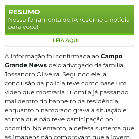
RESUMO
Nossa ferramenta de IA resume a notícia
para você!
LEIA AQUI
A família de Ludmila Pedro de Lima, de
25 anos, morta em março após passar
A informação foi confirmada ao
Campo
mal na casa do namorado em Campo
Grande News
pelo advogado da família,
Grande, vai recorrer ao Ministério Público
Jossandro Oliveira. Segundo ele, a
de Mato Grosso do Sul para contestar a
conclusão da polícia teve como base um
conclusão da Delegacia Especializada de
vídeo que mostraria Ludmila já passando
Atendimento à Mulher, que descartou o
feminicídio. A defesa alega que o vídeo
mal dentro do banheiro da residência,
usado como base não comprova ingestão
enquanto o namorado grava a situação e
voluntária de substância e que
afirma que não teve participação no
metadados indicam envolvimento do
ocorrido. No entanto, a defesa sustenta que
namorado com tráfico de drogas.
as imagens não comprovam que a jovem