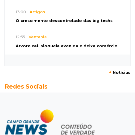
13:00
Artigos
O crescimento descontrolado das big techs
12:55
Ventania
Árvore cai, bloqueia avenida e deixa comércio
sem energia em Campo Grande
12:34
"Foi mal"
+
Notícias
Mulher em situação de rua coloca fogo em
Redes Sociais
terreno e causa incêndio no Santo Amaro
12:10
Direito
Inteligência Artificial avança na advocacia e
encurta tarefas administrativas
12:08
Decisão judicial