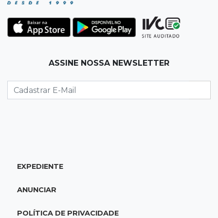
Justiça manda tirar canil e proíbe treino do
Choque ao lado de condomínio
11:56
Esquecidos
ASSINE NOSSA NEWSLETTER
Primeiro corpo do “cemitério de Nando”
nunca teve nome
11:48
Nova Alvorada do Sul
Vereadora é acusada de insinuar em vídeo
que prefeito agride mulheres
11:31
Paradeiro incerto
EXPEDIENTE
Mãe narra emboscada e diz ter sido amarrada
antes de bebê desaparecer
ANUNCIAR
11:28
Audiência de custódia
POLÍTICA DE PRIVACIDADE