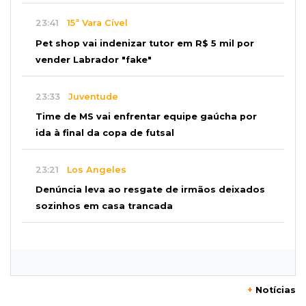
23:41
15ª Vara Cível
Pet shop vai indenizar tutor em R$ 5 mil por
vender Labrador "fake"
23:33
Juventude
Time de MS vai enfrentar equipe gaúcha por
ida à final da copa de futsal
23:21
Los Angeles
Denúncia leva ao resgate de irmãos deixados
sozinhos em casa trancada
23:17
Clima
Defesa Civil recomenda atenção em MS com
formação de ciclone bomba
+
Notícias