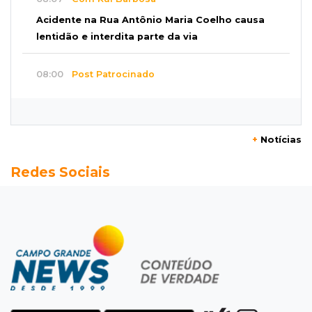
Acidente na Rua Antônio Maria Coelho causa
lentidão e interdita parte da via
08:00
Post Patrocinado
Studio Jozi Costa ajuda homens a eliminar
verrugas e pintas
+
Notícias
07:52
A um clique
Redes Sociais
Do 1º prêmio às dívidas, jogadores relatam
como o vício tomou conta da vida
07:46
Fomento
Com só 1,3% do crédito de inovação da Finep,
indústria de MS pede espaço
07:45
José Marques