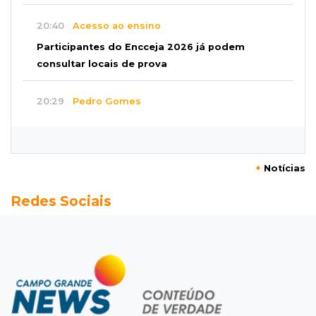
20:40
Acesso ao ensino
Participantes do Encceja 2026 já podem
consultar locais de prova
20:29
Pedro Gomes
Jovem morre baleado e suspeita envolve
disputa entre facções rivais
+
Notícias
20:01
Futebol feminino
Redes Sociais
Pantanal treina em Goiânia antes de jogo que
vale acesso inédito à Série A2
19:44
Campeonato Brasileiro
Remo busca empate com Atlético-MG e segue
na zona de rebaixamento