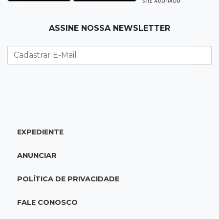
para 7º no Brasileirão
19:12
Na Vila Belmiro
ASSINE NOSSA NEWSLETTER
Athletico vence Santos por 2 a 0 e mantém 3º
lugar no Brasileirão
18:51
Oportunidades
UEMS está com seleções para professores
com salários de até R$ 10,2 mil
EXPEDIENTE
18:33
Em 2022
Homem que ajudou a sequestrar bebê matou
ANUNCIAR
adolescente atropelada no Amazonas
POLÍTICA DE PRIVACIDADE
18:15
Nubank Parque
Palmeiras e Inter ficam no 0 a 0 pela 22ª
FALE CONOSCO
rodada do Brasileirão