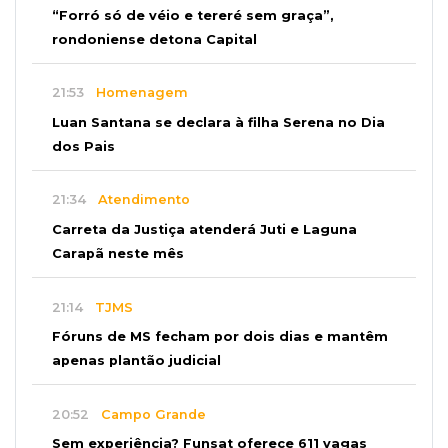
“Forró só de véio e tereré sem graça”,
rondoniense detona Capital
21:53
Homenagem
Luan Santana se declara à filha Serena no Dia
dos Pais
21:34
Atendimento
Carreta da Justiça atenderá Juti e Laguna
Carapã neste mês
21:14
TJMS
Fóruns de MS fecham por dois dias e mantêm
apenas plantão judicial
20:52
Campo Grande
Sem experiência? Funsat oferece 611 vagas