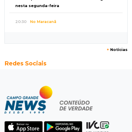
nesta segunda-feira
20:30
No Maracanã
Flamengo vence Vitória por 2 a 0 e encurta
distância para o líder
+
Notícias
20:13
Empregos
Redes Sociais
Seleções em MS têm salários de até R$ 8,2 mil;
veja oportunidades
19:50
Jardim Itatiaia
Vigia é amarrado durante roubo de carro e
dois caminhões em pátio
19:35
Bragança Paulista
Corinthians vence Bragantino por 2 a 0 e sobe