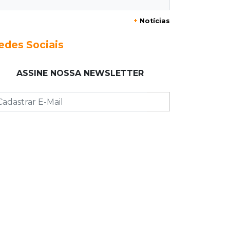
Prefeitura prevê R$ 297 mil para
+
Notícias
instalar 2,5 mil placas de ruas da
Capital
edes Sociais
18:03
Mais 3,8 mil km
ASSINE NOSSA NEWSLETTER
Com empréstimo bilionário, MS
planeja mais que dobrar malha
asfaltada até 2031
17:54
Promessa em ascensão
Campeã nacional, atleta de MS
representará o Brasil no Pan-
Americano de judô
17:46
Danos morais
Grávida acha barata em hambúrguer
e restaurante terá de pagar R$ 6 mil