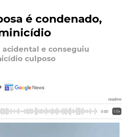
posa é condenado,
eminicídio
 acidental e conseguiu
icídio culposo
o
readme
1.0x
0:00