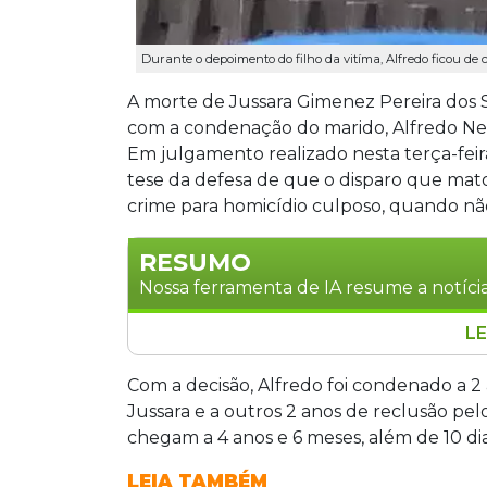
Durante o depoimento do filho da vitíma, Alfredo ficou de 
A morte de Jussara Gimenez Pereira dos 
com a condenação do marido, Alfredo Net
Em julgamento realizado nesta terça-feir
tese da defesa de que o disparo que matou
crime para homicídio culposo, quando nã
RESUMO
Nossa ferramenta de IA resume a notícia
LE
Alfredo Netto foi condenado a 4 anos e
Gimenez Pereira dos Santos, ocorrid
Com a decisão, Alfredo foi condenado a 
jurados acolheram a tese de homicídio c
Jussara e a outros 2 anos de reclusão pel
vítima emocionou o plenário ao defend
chegam a 4 anos e 6 meses, além de 10 di
cumprido, a defesa espera que a pena
LEIA TAMBÉM