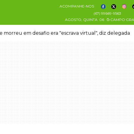
ACOMPANHE-NOS
(67) 99669-9563
AGOSTO, QUINTA
06
CAMPO GR
 morreu em desafio era "escrava virtual", diz delegada