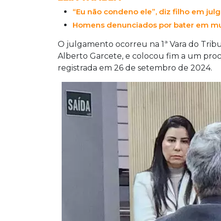
“Eu não condeno ele”, diz filho em ju
Homens denunciados por bater em mul
O julgamento ocorreu na 1ª Vara do Tribun
Alberto Garcete, e colocou fim a um proc
registrada em 26 de setembro de 2024.