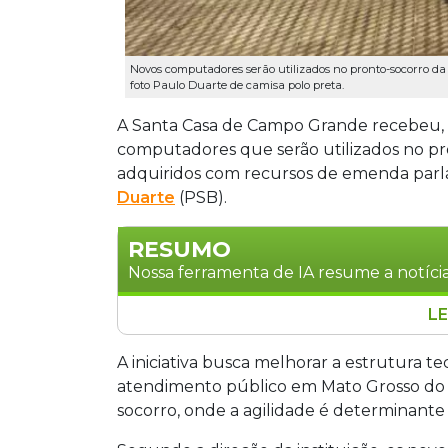
Novos computadores serão utilizados no pronto-socorro da
foto Paulo Duarte de camisa polo preta.
A Santa Casa de Campo Grande recebeu, n
computadores que serão utilizados no p
adquiridos com recursos de emenda par
Duarte
(PSB).
RESUMO
Nossa ferramenta de IA resume a notícia
LE
A Santa Casa de Campo Grande recebe
socorro, adquiridos por meio de emen
A iniciativa busca melhorar a estrutura t
Duarte (PSB). A iniciativa visa melhorar
atendimento público em Mato Grosso do S
atendimento aos pacientes.Os equipame
socorro, onde a agilidade é determinante
triagens e encaminhamentos, reduzind