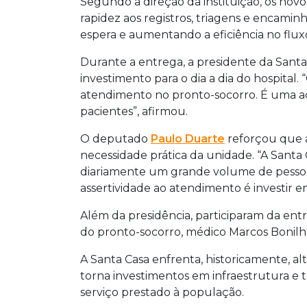
Segundo a direção da instituição, os no
instituição, Alir Terra Lima, destacou a
rapidez aos registros, triagens e encami
que enfrenta historicamente alta dem
espera e aumentando a eficiência no flux
Durante a entrega, a presidente da Santa 
investimento para o dia a dia do hospital.
atendimento no pronto-socorro. É uma a
pacientes”, afirmou.
O deputado
Paulo Duarte
reforçou que 
necessidade prática da unidade. “A Santa
diariamente um grande volume de pessoas
assertividade ao atendimento é investir em 
Além da presidência, participaram da ent
do pronto-socorro, médico Marcos Bonilha
A Santa Casa enfrenta, historicamente, 
torna investimentos em infraestrutura e 
serviço prestado à população.