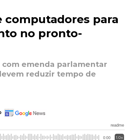
e computadores para
nto no pronto-
s com emenda parlamentar
 devem reduzir tempo de
o
readme
1.0x
0:00