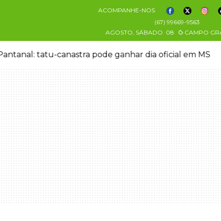
ACOMPANHE-NOS
(67) 99669-9563
AGOSTO, SÁBADO
08
CAMPO GR
antanal: tatu-canastra pode ganhar dia oficial em MS