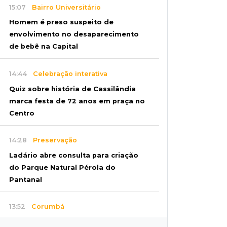
15:07
Bairro Universitário
Homem é preso suspeito de
envolvimento no desaparecimento
de bebê na Capital
14:44
Celebração interativa
Quiz sobre história de Cassilândia
marca festa de 72 anos em praça no
Centro
14:28
Preservação
Ladário abre consulta para criação
do Parque Natural Pérola do
Pantanal
13:52
Corumbá
Pantaneiro que salvou fazenda com