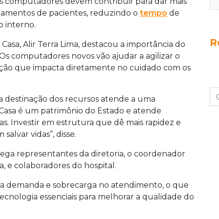
vos computadores devem contribuir para dar mais
 importância do investimento para o hospital,
nhamentos de pacientes, reduzindo o
tempo
de
anda e sobrecarga no atendimento.
o interno.
R
Casa, Alir Terra Lima, destacou a importância do
 “Os computadores novos vão ajudar a agilizar o
ção que impacta diretamente no cuidado com os
a destinação dos recursos atende a uma
 Casa é um patrimônio do Estado e atende
. Investir em estrutura que dê mais rapidez e
salvar vidas”, disse.
rega representantes da diretoria, o coordenador
, e colaboradores do hospital.
alta demanda e sobrecarga no atendimento, o que
tecnologia essenciais para melhorar a qualidade do