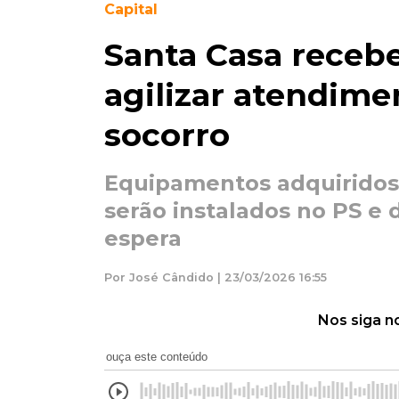
Capital
Santa Casa receb
agilizar atendime
socorro
Equipamentos adquirido
serão instalados no PS e
espera
Por José Cândido | 23/03/2026 16:55
Nos siga n
ouça este conteúdo