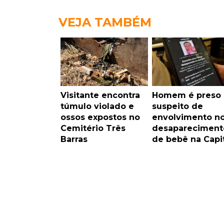
VEJA TAMBÉM
Visitante encontra
Homem é preso
túmulo violado e
suspeito de
ossos expostos no
envolvimento n
Cemitério Três
desapareciment
Barras
de bebê na Capi