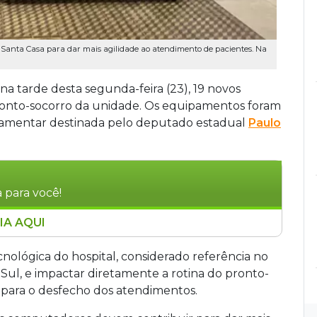
 Santa Casa para dar mais agilidade ao atendimento de pacientes. Na
a tarde desta segunda-feira (23), 19 novos
ronto-socorro da unidade. Os equipamentos foram
lamentar destinada pelo deputado estadual
Paulo
 para você!
IA AQUI
u 19 novos computadores para uso no pronto-
da parlamentar do deputado estadual Paulo
ecnológica do hospital, considerado referência no
 a estrutura tecnológica do hospital e agilizar o
ul, e impactar diretamente a rotina do pronto-
ntos contribuirão para acelerar registros,
 para o desfecho dos atendimentos.
o o tempo de espera. A presidente da