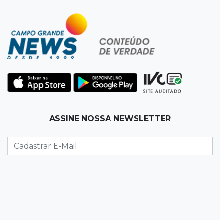
22:57
Chapadão do Sul
Homem é baleado após apontar revólver para
policiais militares
22:42
Resumão
Palmeiras e Vasco confirmam vagas nas
quartas da Copa do Brasil
ASSINE NOSSA NEWSLETTER
22:26
Eleições 2026
Eleitorado aprova teste da urna, mas diz que
colinha será "fundamental"
22:05
Sidrolândia
Briga termina com homem de 35 anos
assassinado a facadas