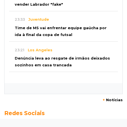
vender Labrador "fake"
23:33
Juventude
Time de MS vai enfrentar equipe gaúcha por
ida à final da copa de futsal
23:21
Los Angeles
Denúncia leva ao resgate de irmãos deixados
sozinhos em casa trancada
23:17
Clima
Defesa Civil recomenda atenção em MS com
formação de ciclone bomba
+
Notícias
23:00
Ideb
Redes Sociais
Entre escolas com nota divulgada, 3 estaduais
lideram o Ensino Médio na Capital