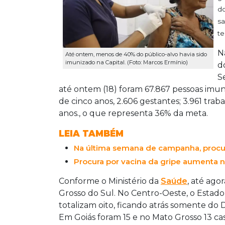
do
sa
te
N
Até ontem, menos de 40% do público-alvo havia sido
imunizado na Capital. (Foto: Marcos Ermínio)
d
S
até ontem (18) foram 67.867 pessoas imuni
de cinco anos, 2.606 gestantes; 3.961 tr
anos., o que representa 36% da meta.
LEIA TAMBÉM
Na última semana de campanha, procura
Procura por vacina da gripe aumenta no
Conforme o Ministério da
Saúde
, até ago
Grosso do Sul. No Centro-Oeste, o Estad
totalizam oito, ficando atrás somente do D
Em Goiás foram 15 e no Mato Grosso 13 cas