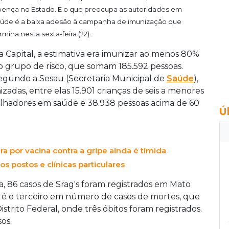
ença no Estado. E o que preocupa as autoridades em
úde é a baixa adesão à campanha de imunização que
rmina nesta sexta-feira (22).
a Capital, a estimativa era imunizar ao menos 80%
o grupo de risco, que somam 185.592 pessoas.
egundo a Sesau (Secretaria Municipal de
Saúde
),
zadas, entre elas 15.901 crianças de seis a menores
abalhadores em saúde e 38.938 pessoas acima de 60
Ú
 por vacina contra a gripe ainda é tímida
s postos e clínicas particulares
ra, 86 casos de Srag's foram registrados em Mato
o é o terceiro em número de casos de mortes, que
istrito Federal, onde três óbitos foram registrados.
os.