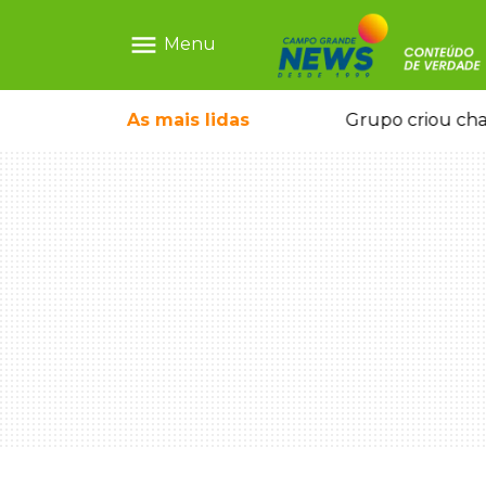
menu
Menu
icape deixou 4 mortos e 8 feridos
As mais
lidas
Grupo criou cha