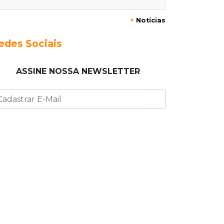
casa
+
Notícias
20:03
Justiça
edes Sociais
Ex-PM deixa prisão para tratamento
médico 5 meses após ser capturado
ASSINE NOSSA NEWSLETTER
19:41
Feminicídio
Júri condena a 25 anos homem que
atropelou esposa em frente aos
filhos
19:20
Selic
Banco Central reduz juros para 14%
ao ano em 4º corte consecutivo
19:05
Pregão
Dólar comercial fecha cotado a R$