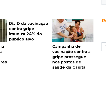
R
Dia D da vacinação
contra gripe
imuniza 24% do
público alvo
na
Campanha de
ta
vacinação contra a
gripe prossegue
ares
nos postos de
saúde da Capital