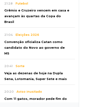
21:28
Futebol
Grêmio e Cruzeiro vencem em casa e
avançam às quartas da Copa do
Brasil
21:04
Eleições 2026
Convenção oficializa Catan como
candidato do Novo ao governo de
MS
20:41
Sorte
Veja as dezenas de hoje na Dupla
Sena, Lotomania, Super Sete e mais
20:20
Aviso inusitado
Com 11 gatos, morador pede fim do
abandono dos pets em frente de