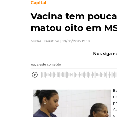
Capital
Vacina tem pouca 
matou oito em MS,
Michel Faustino | 19/05/2015 19:19
Nos siga n
ouça este conteúdo
Bo
re
po
Ag
gr