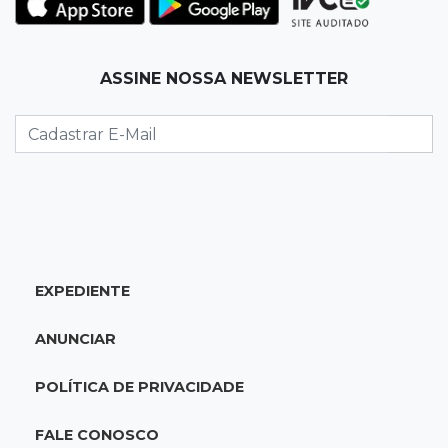
07:10
Amor que acolhe
ASSINE NOSSA NEWSLETTER
Eles cancelaram viagem à Europa porque o
sonho de ser pais chegou
07:03
Centro
Briga em bar na 14 termina com rapaz de 21
anos morto a facada
07:01
Editorial
EXPEDIENTE
Planos de Riedel e Fábio multiplicam
promessas, mas deixam a conta para depois
ANUNCIAR
07:00
Agendão
POLÍTICA DE PRIVACIDADE
Domingo é dia de Festival do Sobá e feiras em
homenagem aos pais
FALE CONOSCO