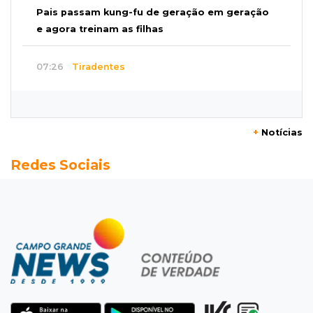
Pais passam kung-fu de geração em geração
e agora treinam as filhas
07:26
Tiradentes
Ataque em beco deixa um morto com rosto
deformado e outro ferido
+
Notícias
07:20
14 de julho
Redes Sociais
Feira Central encerra Festival do Sobá com
karaokê de Dia dos Pais
07:15
Artigos
A esperança não pode morrer
07:10
Previsão
Domingo terá calor de 38°C, tempo seco e
chance de chuva em MS