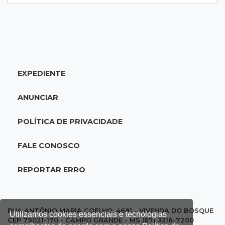
18:46
Futsal de base
Rodada de estreia da Copa Pelezinho soma 35
gols em quatro jogos
EXPEDIENTE
18:28
Concurso 3.042
Mega-Sena sorteia neste domingo prêmio
ANUNCIAR
acumulado em R$ 165 milhões
POLÍTICA DE PRIVACIDADE
18:05
Energia renovável
Produção de biodiesel cresce 32% em MS e
FALE CONOSCO
supera 31 milhões de litros
REPORTAR ERRO
17:44
100º caso
Suspeito de roubo morre ao reagir à
abordagem policial no Noroeste
RUA ANTÔNIO MARIA COELHO, 4681 - VIVENDA DO BOSQUE
Utilizamos cookies essenciais e tecnologias
CEP 79021-170 - CAMPO GRANDE - MS (67) 3316-7200