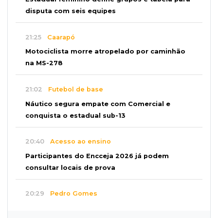
disputa com seis equipes
21:25
Caarapó
Motociclista morre atropelado por caminhão
na MS-278
21:02
Futebol de base
Náutico segura empate com Comercial e
conquista o estadual sub-13
20:40
Acesso ao ensino
Participantes do Encceja 2026 já podem
consultar locais de prova
20:29
Pedro Gomes
Jovem morre baleado e suspeita envolve