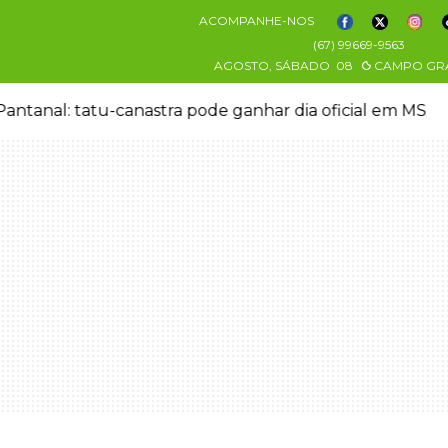
ACOMPANHE-NOS
(67) 99669-9563
AGOSTO, SÁBADO
08
CAMPO GR
antanal: tatu-canastra pode ganhar dia oficial em MS