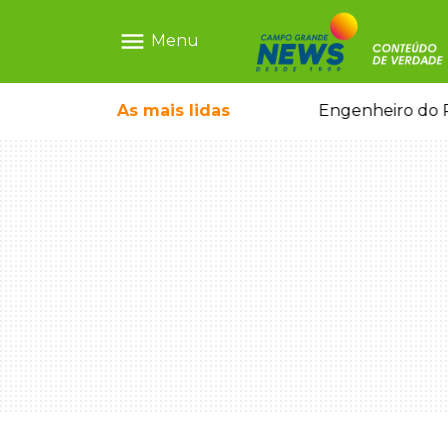
menu
Menu
 de mulher dentro do quarto
As mais
lidas
Engenheiro do P