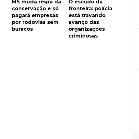
MS muda regra da
O escudo da
conservação e só
fronteira: polícia
pagará empresas
está travando
por rodovias sem
avanço das
buracos
organizações
criminosas