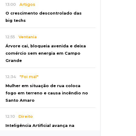
13:00
Artigos
O crescimento descontrolado das
big techs
12:55
Ventania
Árvore cai, bloqueia avenida e deixa
comércio sem energia em Campo
Grande
12:34
"Foi mal"
Mulher em situação de rua coloca
fogo em terreno e causa incêndio no
Santo Amaro
12:10
Direito
Inteligência Artificial avança na
advocacia e encurta tarefas