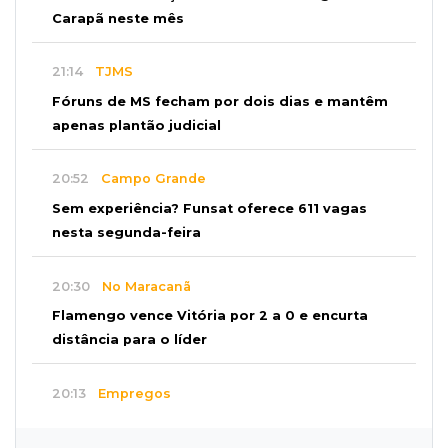
Carapã neste mês
21:14
TJMS
Fóruns de MS fecham por dois dias e mantêm
apenas plantão judicial
20:52
Campo Grande
Sem experiência? Funsat oferece 611 vagas
nesta segunda-feira
20:30
No Maracanã
Flamengo vence Vitória por 2 a 0 e encurta
distância para o líder
20:13
Empregos
Seleções em MS têm salários de até R$ 8,2 mil;
veja oportunidades