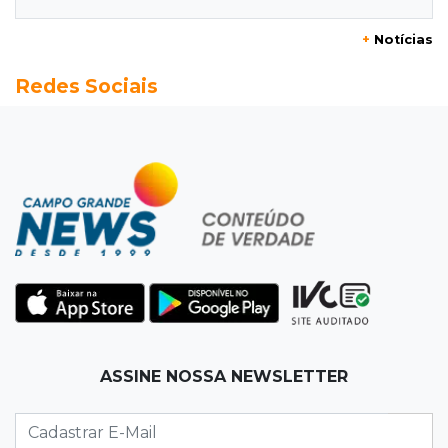
+
Notícias
19:50
Jardim Itatiaia
Redes Sociais
Vigia é amarrado durante roubo de carro e
dois caminhões em pátio
19:35
Bragança Paulista
Corinthians vence Bragantino por 2 a 0 e sobe
para 7º no Brasileirão
19:12
Na Vila Belmiro
Athletico vence Santos por 2 a 0 e mantém 3º
lugar no Brasileirão
18:51
Oportunidades
ASSINE NOSSA NEWSLETTER
UEMS está com seleções para professores
com salários de até R$ 10,2 mil