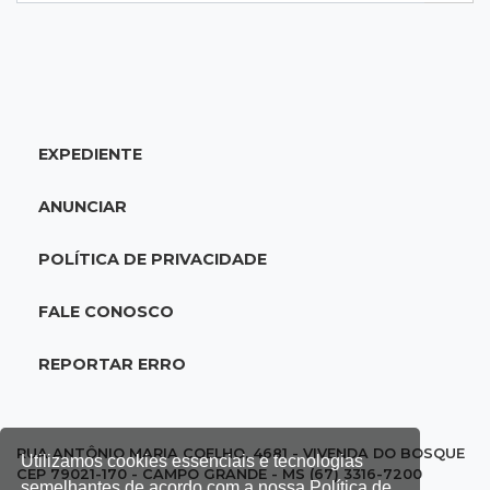
18:33
Em 2022
Homem que ajudou a sequestrar bebê matou
adolescente atropelada no Amazonas
EXPEDIENTE
18:15
Nubank Parque
Palmeiras e Inter ficam no 0 a 0 pela 22ª
ANUNCIAR
rodada do Brasileirão
POLÍTICA DE PRIVACIDADE
17:58
Gratuitas
Justiça homologa acordo para castração de
FALE CONOSCO
1% da população de pets na Capital
REPORTAR ERRO
17:32
Arena Fonte Nova
Bahia e Vasco têm quatro gols anulados e
empatam pelo Brasileirão
RUA ANTÔNIO MARIA COELHO, 4681 - VIVENDA DO BOSQUE
Utilizamos cookies essenciais e tecnologias
CEP 79021-170 - CAMPO GRANDE - MS (67) 3316-7200
semelhantes de acordo com a nossa Política de