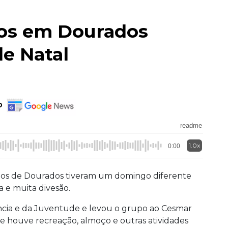
gos em Dourados
e Natal
o
readme
1.0x
0:00
igos de Dourados tiveram um domingo diferente
a e muita divesão.
fância e da Juventude e levou o grupo ao Cesmar
de houve recreação, almoço e outras atividades