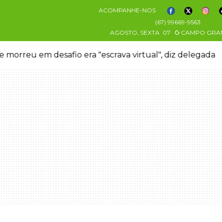
ACOMPANHE-NOS
(67) 99669-9563
AGOSTO, SEXTA
07
CAMPO GRA
 morreu em desafio era "escrava virtual", diz delegada