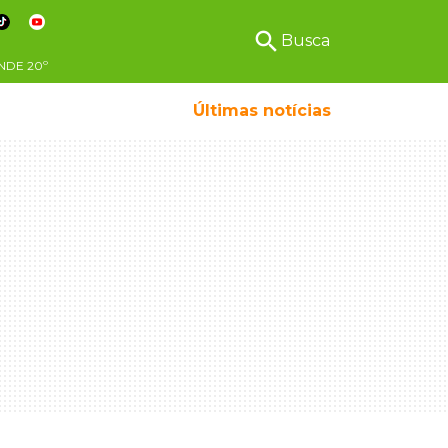
search
Busca
NDE
20º
Últimas notícias