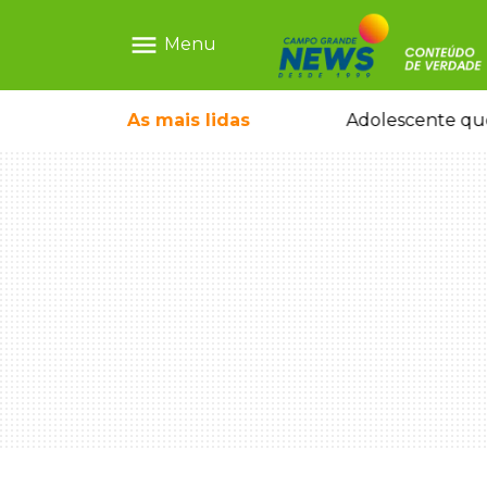
menu
Menu
rquiteto dos projetos fora do comum
As mais
lidas
Adolescente que