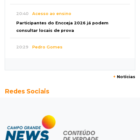
20:40
Acesso ao ensino
Participantes do Encceja 2026 já podem
consultar locais de prova
20:29
Pedro Gomes
Jovem morre baleado e suspeita envolve
disputa entre facções rivais
+
Notícias
20:01
Futebol feminino
Redes Sociais
Pantanal treina em Goiânia antes de jogo que
vale acesso inédito à Série A2
19:44
Campeonato Brasileiro
Remo busca empate com Atlético-MG e segue
na zona de rebaixamento