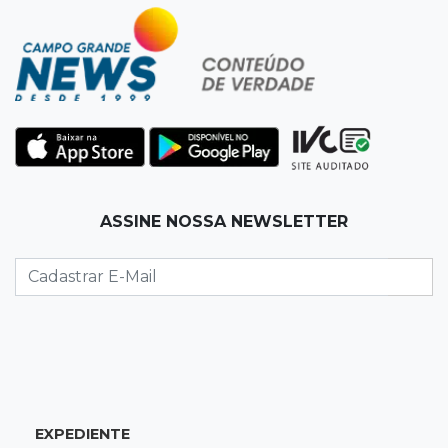
16:25
Rede de água
Juiz obriga condomínio da Capital a fazer
ligação de água na rede pública
16:07
Mercado aquecido
Há vagas: obras da UFN3 mantêm ciclo de
contratações em Três Lagoas
15:47
Comportamento
ASSINE NOSSA NEWSLETTER
Odilon Wagner se encanta em visita ao
Bioparque Pantanal: “deslumbrante”
15:25
Zona rural
Visitante encontra túmulo violado e ossos
expostos no Cemitério Três Barras
EXPEDIENTE
15:07
Bairro Universitário