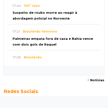
17:44
100º caso
Suspeito de roubo morre ao reagir à
abordagem policial no Noroeste
17:21
Brasileirão feminino
Palmeiras empata fora de casa e Bahia vence
com dois gols de Raquel
17:06
Brasileirão
Grêmio vira sobre São Paulo com gol de falta
e deixa zona de rebaixamento
+
Notícias
16:44
Rajadas de vento
Redes Sociais
Inmet faz alerta de vendaval e tempestade
com rajadas de até 60 km/h em MS