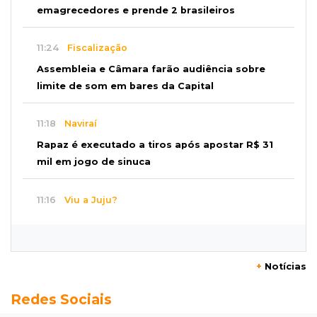
emagrecedores e prende 2 brasileiros
11:24
Fiscalização
Assembleia e Câmara farão audiência sobre
limite de som em bares da Capital
11:18
Naviraí
Rapaz é executado a tiros após apostar R$ 31
mil em jogo de sinuca
11:16
Viu a Juju?
Procurada: Juju fugiu no bairro Tiradentes no
domingo de manhã
+
Notícias
11:01
Operação Lívia
Redes Sociais
Adolescente que morreu em desafio era
"escrava virtual", diz delegada