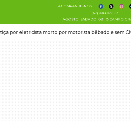
ACOMPANHE-NOS
(67) 99669-9563
AGOSTO, SÁBADO
08
CAMPO GR
stiça por eletricista morto por motorista bêbado e sem 