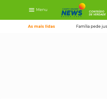
menu
Menu
o pela FAB morrem em confronto
As mais
lidas
Família pede ju