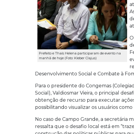
a
A
d
a
O
d
F
Prefeito e Thaís Helena participaram de evento na
manhã de hoje (Foto: Kleber Clajus)
e
r
Desenvolvimento Social e Combate à Fom
Para o presidente do Congemas (Colegiado
Social), Valdiosmar Vieira, o principal de
obtenção de recurso para executar ações, 
possibilitando visualizar os usuários como 
No caso de Campo Grande, a secretária mun
ressalta que o desafio local está em “traz
construção das políticas públicas para q