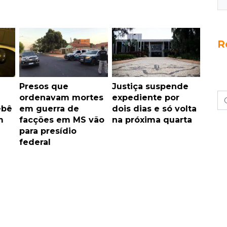
R
Presos que
Justiça suspende
ordenavam mortes
expediente por
ebê
em guerra de
dois dias e só volta
m
facções em MS vão
na próxima quarta
para presídio
federal