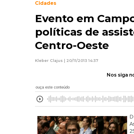
Cidades
Evento em Campo 
políticas de assis
Centro-Oeste
Kleber Clajus | 20/11/2013 14:37
Nos siga n
ouça este conteúdo
D
A
2