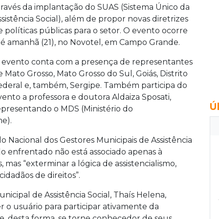
través da implantação do SUAS (Sistema Único da
ssistência Social), além de propor novas diretrizes
e políticas públicas para o setor. O evento ocorre
té amanhã (21), no Novotel, em Campo Grande.
 evento conta com a presença de representantes
e Mato Grosso, Mato Grosso do Sul, Goiás, Distrito
ederal e, também, Sergipe. Também participa do
vento a professora e doutora Aldaiza Sposati,
Ú
epresentando o MDS (Ministério do
e).
 Nacional dos Gestores Municipais de Assistência
safio enfrentado não está associado apenas à
mas “exterminar a lógica de assistencialismo,
cidadãos de direitos”.
icipal de Assistência Social, Thaís Helena,
er o usuário para participar ativamente da
ue, desta forma, se torne conhecedor de seus