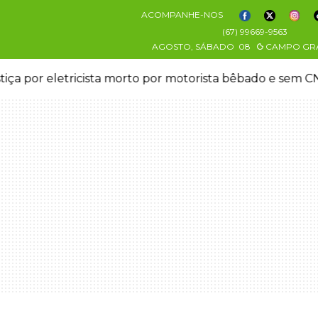
ACOMPANHE-NOS
(67) 99669-9563
AGOSTO, SÁBADO
08
CAMPO GR
stiça por eletricista morto por motorista bêbado e sem 