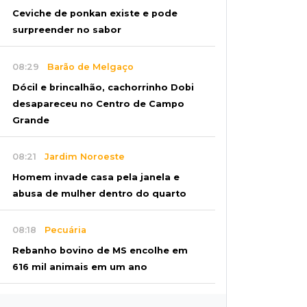
Ceviche de ponkan existe e pode
surpreender no sabor
08:29
Barão de Melgaço
Dócil e brincalhão, cachorrinho Dobi
desapareceu no Centro de Campo
Grande
08:21
Jardim Noroeste
Homem invade casa pela janela e
abusa de mulher dentro do quarto
08:18
Pecuária
Rebanho bovino de MS encolhe em
616 mil animais em um ano
08:10
Sabia dessa?