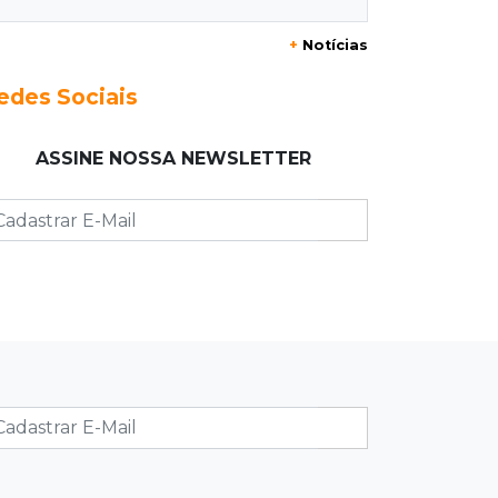
Roupinha no calor pode virar uma
+
Notícias
“estufa” e até matar seu cachorro
edes Sociais
07:57
Piloto paraplégico
Ele vendeu a casa para virar piloto,
ASSINE NOSSA NEWSLETTER
mas pulo na piscina mudou tudo
07:46
Cozinha sobre rodas
É só abrir o porta-malas: Fábio assa
chipa e até “chirros” dentro do carro
07:38
Pergunta do dia
Praticar esportes juntos fortalece a
relação entre pai e filho?
07:25
José Marques