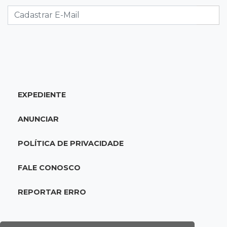
CAC que usou dados falsos para conseguir
autorização é alvo da PF
17:08
Logística
Infraestrutura se torna alicerce da nova
economia de MS, diz Gerson Claro
EXPEDIENTE
17:02
Cyber Trap
Empresário preso por fraude bancária usava
ANUNCIAR
Discord para vender cartões clonados
POLÍTICA DE PRIVACIDADE
16:54
Eleições 2026
Continuidade ou alternância: a oposição
FALE CONOSCO
desafia projeto que Reinaldo põe à prova
REPORTAR ERRO
16:52
Eleições 2026
Reinaldo e a engenharia de um projeto para