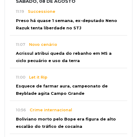
SÁBADO, 08 DE AGOSTO
11:19
Successione
Preso há quase 1 semana, ex-deputado Neno
Razuk tenta liberdade no STJ
11:07
Novo cenário
Acrissul atribui queda do rebanho em MS a
ciclo pecuário e uso da terra
11:00
Let it Rip
Esquece de farmar aura, campeonato de
Beyblade agita Campo Grande
10:56
Crime internacional
Boliviano morto pelo Bope era figura de alto
escalão do tráfico de cocaína