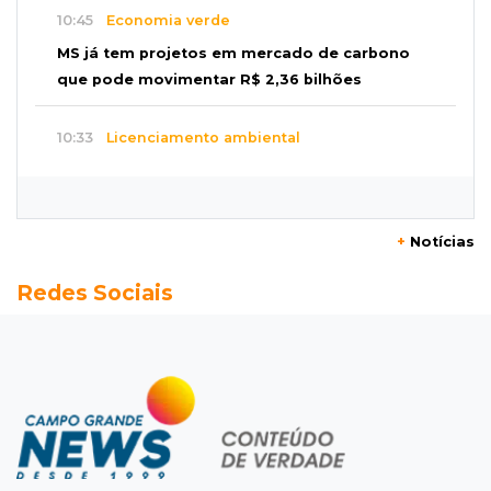
10:45
Economia verde
MS já tem projetos em mercado de carbono
que pode movimentar R$ 2,36 bilhões
10:33
Licenciamento ambiental
Governador quer que Imasul assuma
licenciamento de rodovias da Rota da
Celulose
+
Notícias
10:25
Dourados
Redes Sociais
Após brilhar na Copa LNF, goleiro do
Juventude AG vai para futsal de Portugal
10:13
TV News
Morte no trânsito e casamento de bisavó são
destaques da semana