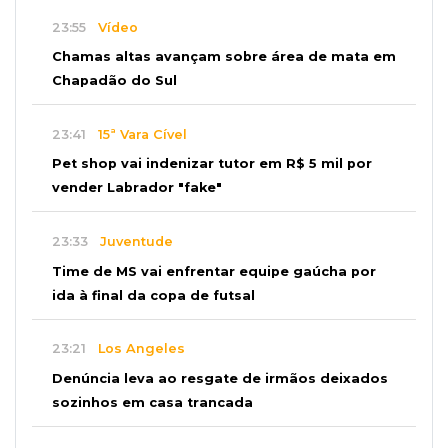
23:55
Vídeo
Chamas altas avançam sobre área de mata em
Chapadão do Sul
23:41
15ª Vara Cível
Pet shop vai indenizar tutor em R$ 5 mil por
vender Labrador "fake"
23:33
Juventude
Time de MS vai enfrentar equipe gaúcha por
ida à final da copa de futsal
23:21
Los Angeles
Denúncia leva ao resgate de irmãos deixados
sozinhos em casa trancada