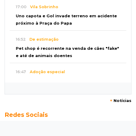
17:00
Vila Sobrinho
Uno capota e Gol invade terreno em acidente
próximo à Praça do Papa
16:52
De estimação
Pet shop é recorrente na venda de cães "fake"
e até de animais doentes
16:47
Adoção especial
Cachorrinho que perdeu um olho espera por
novo lar no CCZ
+
Notícias
16:30
Rio Anhanduí
Redes Sociais
Cágado surge na Ernesto Geisel e motorista
encara barranco para ajudar