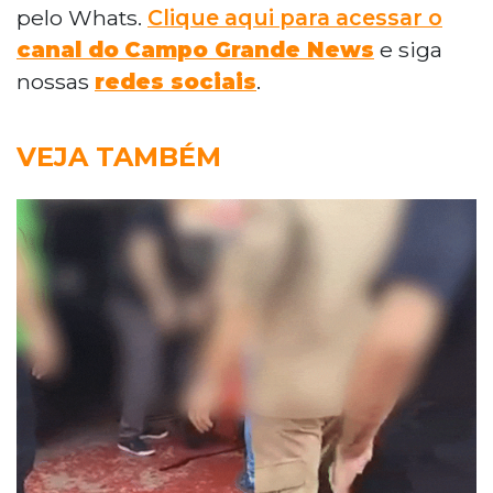
pelo Whats.
Clique aqui para acessar o
canal do
Campo Grande News
e siga
nossas
redes sociais
.
VEJA TAMBÉM