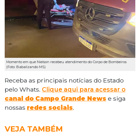
Momento em que Nielson recebeu atendimento do Corpo de Bombeiros
(Foto: Babalizando MS)
Receba as principais notícias do Estado
pelo Whats.
Clique aqui para acessar o
canal do
Campo Grande News
e siga
nossas
redes sociais
.
VEJA TAMBÉM