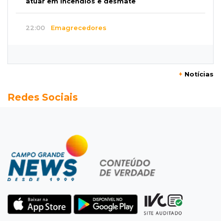
atuar em incêndios e desmate
22:00
Emagrecedores
MS lidera procura digital por canetas
paraguaias sem registro
+
Notícias
21:41
Nova Alvorada do Sul
Redes Sociais
Granizo danifica telhados e plantações
durante temporal no interior
21:22
Agregado
Inter perde para o Corinthians mas avança às
quartas da Copa do Brasil
21:03
Futebol
Vitória goleia Athletico-PR por 4 a 0 e avança
às quartas da Copa do Brasil