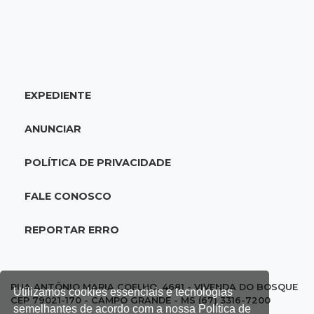
11:41
Finanças
Presença feminina em títulos financeiros eleva
a R$ 3,29 bi aplicações de MS
EXPEDIENTE
11:34
Disputa acirrada
MS já tem 10 candidatos disputando 2 vagas
ANUNCIAR
ao Senado nas eleições de 2026
POLÍTICA DE PRIVACIDADE
11:16
Agendão
Fim de semana tem a Última Sessão de Freud
FALE CONOSCO
e Festival do Sobá
REPORTAR ERRO
11:14
Nova Andradina
Carreta com soja fica destruída após incêndio
e motorista sai ileso
RUA ANTÔNIO MARIA COELHO, 4681 - VIVENDA DO BOSQUE
Utilizamos cookies essenciais e tecnologias
CEP 79021-170 - CAMPO GRANDE - MS (67) 3316-7200
semelhantes de acordo com a nossa Política de