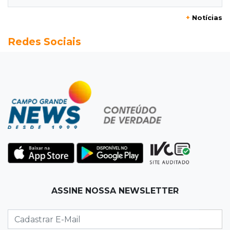
+
Notícias
12:21
Agosto Lilás
Redes Sociais
Adriane relata violência política e reforça
combate à violência contra mulheres
12:13
Velório
Amigos se despedem de Scalise e recordam
criatividade sem limites
12:03
"Os 100 do PCC"
Trajetória de membros do PCC revela
presença em metade dos presídios de MS
11:54
Trânsito
ASSINE NOSSA NEWSLETTER
Motorista bêbado e sem CNH é preso por
homicídio