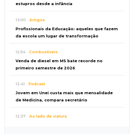
estupros desde a infância
13:00
Artigos
Profissionais da Educação: aqueles que fazem
da escola um lugar de transformação
12:54
Combustíveis
Venda de diesel em MS bate recorde no
primeiro semestre de 2026
12:41
Podcast
Jovem em Unei custa mais que mensalidade
de Medicina, compara secretário
12:37
Ao lado de viatura
Esposa de motociclista morto chega primeiro
ao acidente e é amparada pela mãe