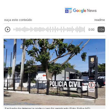
ouça este conteúdo
readme
1.0x
0:00
Fachada da delegacia onde o caso foi registrado (Foto: Folha MS)