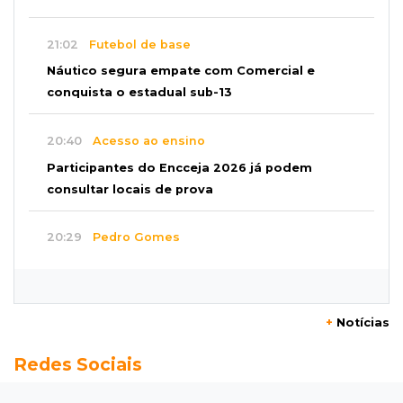
21:02
Futebol de base
Náutico segura empate com Comercial e
conquista o estadual sub-13
20:40
Acesso ao ensino
Participantes do Encceja 2026 já podem
consultar locais de prova
20:29
Pedro Gomes
Jovem morre baleado e suspeita envolve
disputa entre facções rivais
+
Notícias
20:01
Futebol feminino
Redes Sociais
Pantanal treina em Goiânia antes de jogo que
vale acesso inédito à Série A2