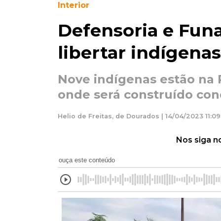
Interior
Defensoria e Fun
libertar indígenas
Nove indígenas estão na 
onde será construído con
Helio de Freitas, de Dourados | 14/04/2023 11:09
Nos siga n
ouça este conteúdo