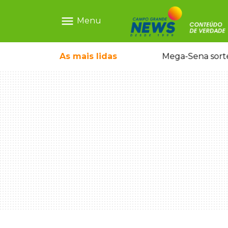
menu
Menu
o em sequestro de bebê na Capital
As mais
lidas
Mega-Sena sort