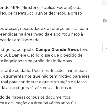
er do MPF (Ministério Público Federal) e da
al Rubens Petrucci Junior decretou a prisão
R
 presos", necessidade de reforço policial para
eendidas na área invadida e apontou risco à
locados em liberdade.
ndígena, ao qual o
Campo Grande News
teve
 Sul, Daniele Osório, disse que o pedido de
ilegalidades na prisão dos indígenas.
stante cuidado. Pedimos decisão liminar para
e. Argumentamos que não tem motivo para eles
nal para considerar a grave situação de Mato
da aos indígenas”, afirmou a defensora.
ido de habeas corpus os documentos
 a ocupação da área há vários anos. Os