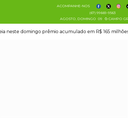
ACOMPANHE-NOS
(67) 99669-9563
AGOSTO, DOMINGO
09
CAMPO G
eia neste domingo prêmio acumulado em R$ 165 milhõe