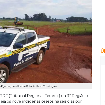
Ú
ndígenas, no sábado (Foto: Adilson Domingos)
o TRF (Tribunal Regional Federal) da 3ª Região o
eia os nove indígenas presos há seis dias por