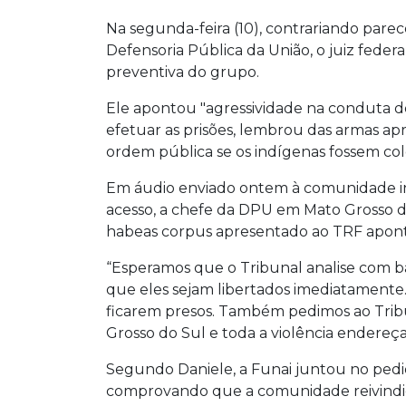
Na segunda-feira (10), contrariando parec
Defensoria Pública da União, o juiz feder
preventiva do grupo.
Ele apontou "agressividade na conduta dos
efetuar as prisões, lembrou das armas apr
ordem pública se os indígenas fossem co
Em áudio enviado ontem à comunidade i
acesso, a chefe da DPU em Mato Grosso do
habeas corpus apresentado ao TRF aponta 
“Esperamos que o Tribunal analise com ba
que eles sejam libertados imediatament
ficarem presos. Também pedimos ao Tribu
Grosso do Sul e toda a violência endereça
Segundo Daniele, a Funai juntou no ped
comprovando que a comunidade reivindica