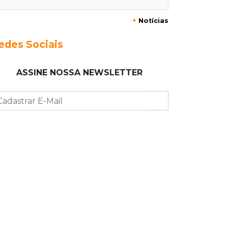
20:29
Pedro Gomes
+
Notícias
Jovem morre baleado e suspeita
envolve disputa entre facções rivais
edes Sociais
20:01
Futebol feminino
ASSINE NOSSA NEWSLETTER
Pantanal treina em Goiânia antes de
jogo que vale acesso inédito à Série
A2
19:44
Campeonato Brasileiro
Remo busca empate com Atlético-MG
e segue na zona de rebaixamento
19:27
Caso Ayla
Defesa diz que preso suspeito de
sequestro só emprestou casa a
conhecido