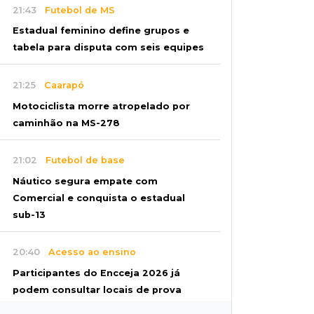
21:43
Futebol de MS
Estadual feminino define grupos e
tabela para disputa com seis equipes
21:25
Caarapó
Motociclista morre atropelado por
caminhão na MS-278
21:02
Futebol de base
Náutico segura empate com
Comercial e conquista o estadual
sub-13
20:40
Acesso ao ensino
Participantes do Encceja 2026 já
podem consultar locais de prova