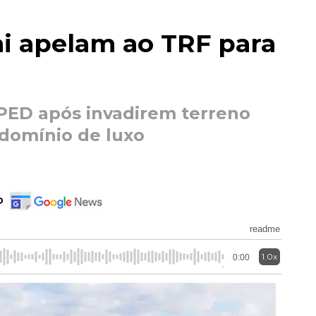
ai apelam ao TRF para
PED após invadirem terreno
domínio de luxo
o
readme
1.0x
0:00