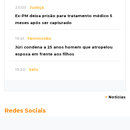
20:03
Justiça
Ex-PM deixa prisão para tratamento médico 5
meses após ser capturado
19:41
Feminicídio
Júri condena a 25 anos homem que atropelou
esposa em frente aos filhos
19:20
Selic
Banco Central reduz juros para 14% ao ano em
4º corte consecutivo
+
Notícias
19:05
Pregão
Redes Sociais
Dólar comercial fecha cotado a R$ 5,12 com
atenção ao cenário externo