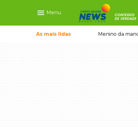
menu
Menu
ntre crianças brasileiras
As mais
lidas
Menino da mandi