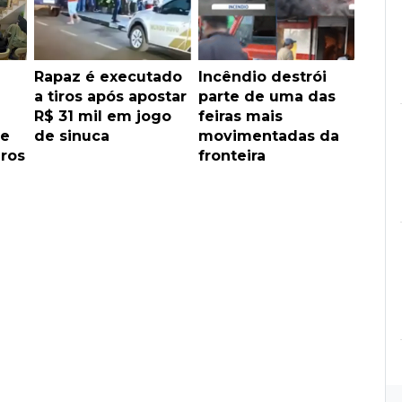
Rapaz é executado
Incêndio destrói
a tiros após apostar
parte de uma das
R$ 31 mil em jogo
feiras mais
 e
de sinuca
movimentadas da
iros
fronteira