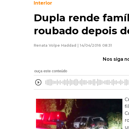
Interior
Dupla rende famíl
roubado depois de
Renata Volpe Haddad | 14/04/2016 08:31
Nos siga n
ouça este conteúdo
C
f
C
r
u