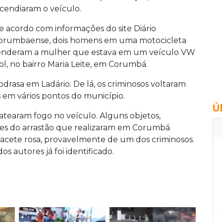
ncendiaram o veículo.
e acordo com informações do site Diário
orumbaense, dois homens em uma motocicleta
enderam a mulher que estava em um veículo VW
ol, no bairro Maria Leite, em Corumbá.
odrasa em Ladário. De lá, os criminosos voltaram
 em vários pontos do município.
Ú
 atearam fogo no veículo. Alguns objetos,
ntes do arrastão que realizaram em Corumbá
acete rosa, provavelmente de um dos criminosos.
s autores já foi identificado.