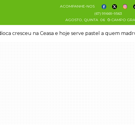
ACOMPANHE-NOS
(67) 99669-9563
AGOSTO, QUINTA
06
CAMPO GR
oca cresceu na Ceasa e hoje serve pastel a quem mad