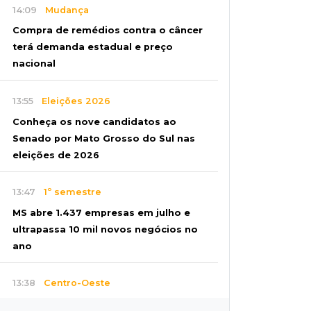
14:09
Mudança
Compra de remédios contra o câncer
terá demanda estadual e preço
nacional
13:55
Eleições 2026
Conheça os nove candidatos ao
Senado por Mato Grosso do Sul nas
eleições de 2026
13:47
1º semestre
MS abre 1.437 empresas em julho e
ultrapassa 10 mil novos negócios no
ano
13:38
Centro-Oeste
Pai é preso em flagrante suspeito de