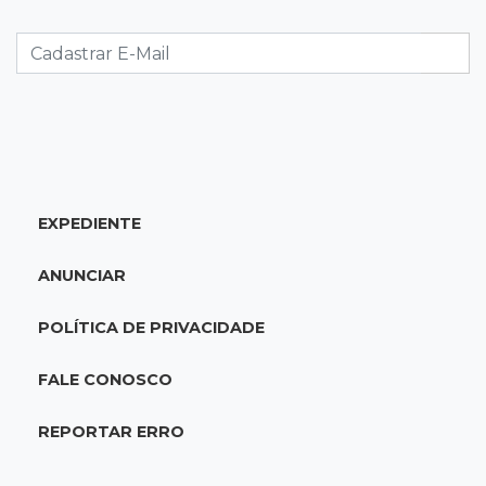
Suspeito de participar de sequestro de bebê é
preso
14:44
Celebração interativa
Quiz sobre história de Cassilândia marca festa
de 72 anos em praça no Centro
EXPEDIENTE
14:28
Preservação
Ladário abre consulta para criação do Parque
ANUNCIAR
Natural Pérola do Pantanal
POLÍTICA DE PRIVACIDADE
13:52
Corumbá
Pantaneiro que salvou fazenda com diques
FALE CONOSCO
vira personagem de livro
REPORTAR ERRO
13:34
Operação Lívia