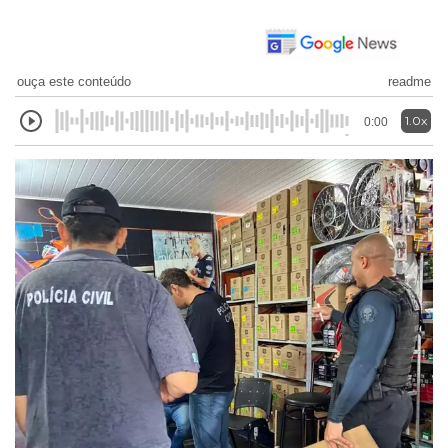
ouça este conteúdo
readme
1.0x
0:00