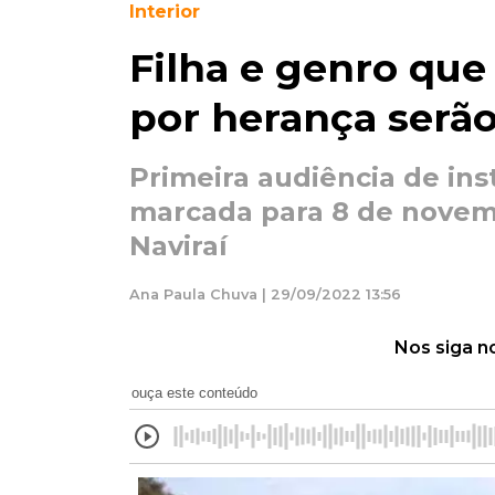
Interior
Filha e genro qu
por herança serã
Primeira audiência de ins
marcada para 8 de novemb
Naviraí
Ana Paula Chuva | 29/09/2022 13:56
Nos siga n
ouça este conteúdo