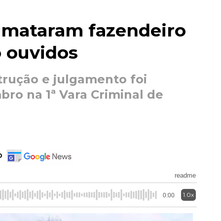
e mataram fazendeiro
o ouvidos
trução e julgamento foi
ro na 1ª Vara Criminal de
o
readme
1.0x
0:00