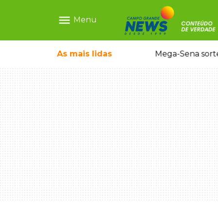
menu
Menu
As mais
lidas
Alerta Amber é acionado para localizar Ayla, bebê desaparecida em Campo Grande
Mega-Sena sort