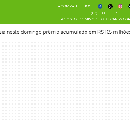
ACOMPANHE-NOS
(67) 99669-9563
AGOSTO, DOMINGO
09
CAMPO G
eia neste domingo prêmio acumulado em R$ 165 milhõe