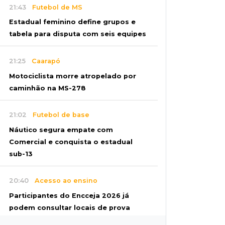
21:43
Futebol de MS
Estadual feminino define grupos e
tabela para disputa com seis equipes
21:25
Caarapó
Motociclista morre atropelado por
caminhão na MS-278
21:02
Futebol de base
Náutico segura empate com
Comercial e conquista o estadual
sub-13
20:40
Acesso ao ensino
Participantes do Encceja 2026 já
podem consultar locais de prova