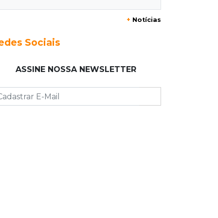
20:29
Pedro Gomes
+
Notícias
Jovem morre baleado e suspeita
envolve disputa entre facções rivais
edes Sociais
20:01
Futebol feminino
ASSINE NOSSA NEWSLETTER
Pantanal treina em Goiânia antes de
jogo que vale acesso inédito à Série
A2
19:44
Campeonato Brasileiro
Remo busca empate com Atlético-MG
e segue na zona de rebaixamento
19:27
Caso Ayla
Defesa diz que preso suspeito de
sequestro só emprestou casa a
conhecido