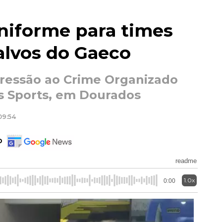
niforme para times
alvos do Gaeco
pressão ao Crime Organizado
us Sports, em Dourados
09:54
o
readme
1.0x
0:00