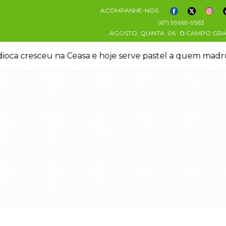
ACOMPANHE-NOS
(67) 99669-9563
AGOSTO, QUINTA
06
CAMPO GR
oca cresceu na Ceasa e hoje serve pastel a quem mad