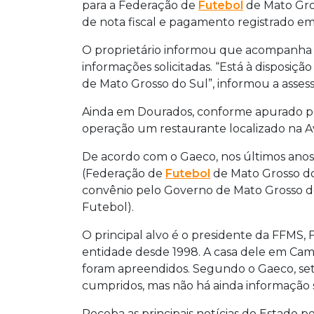
para a Federação de
Futebol
de Mato Gros
de nota fiscal e pagamento registrado e
O proprietário informou que acompanha o
informações solicitadas. “Está à disposiç
de Mato Grosso do Sul”, informou a assess
Ainda em Dourados, conforme apurado 
operação um restaurante localizado na Ave
De acordo com o Gaeco, nos últimos anos
(Federação de
Futebol
de Mato Grosso do 
convênio pelo Governo de Mato Grosso do
Futebol).
O principal alvo é o presidente da FFMS, 
entidade desde 1998. A casa dele em Ca
foram apreendidos. Segundo o Gaeco, se
cumpridos, mas não há ainda informação se
Receba as principais notícias do Estado p