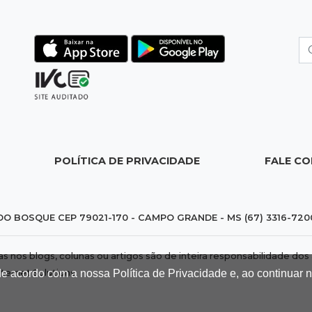
POLÍTICA DE PRIVACIDADE
FALE C
DO BOSQUE CEP 79021-170 - CAMPO GRANDE - MS (67) 3316-720
das nos blogs, colunas ou artigos são de inteira responsabilidade 
de acordo com a nossa Política de Privacidade e, ao continuar
nternet Solutions
.