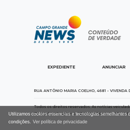
EXPEDIENTE
ANUNCIAR
RUA ANTÔNIO MARIA COELHO, 4681 - VIVENDA 
Todos os direitos reservados. As notícias veicula
Utilizamos cookies essenciais e tecnologias semelhantes 
Design by MV Agência | Desenvolvimento
Idalus I
condições.
Ver política de privacidade