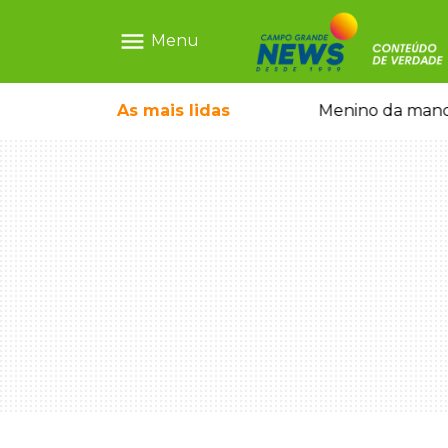
menu
Menu
ecem mercado ilegal de emagrecedores
As mais
lidas
Menino da mandi