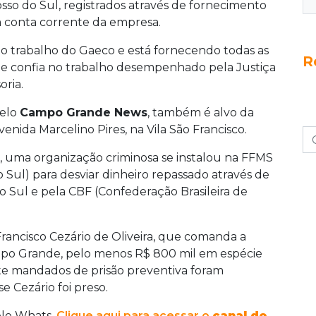
so do Sul, registrados através de fornecimento
m conta corrente da empresa.
 trabalho do Gaeco e está fornecendo todas as
R
ão e confia no trabalho desempenhado pela Justiça
oria.
pelo
Campo Grande News
, também é alvo da
nida Marcelino Pires, na Vila São Francisco.
, uma organização criminosa se instalou na FFMS
Sul) para desviar dinheiro repassado através de
 Sul e pela CBF (Confederação Brasileira de
Francisco Cezário de Oliveira, que comanda a
mpo Grande, pelo menos R$ 800 mil em espécie
te mandados de prisão preventiva foram
 Cezário foi preso.
elo Whats.
Clique aqui para acessar o
canal do