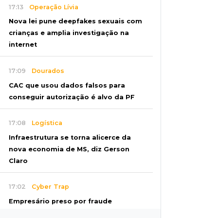
17:13
Operação Lívia
Nova lei pune deepfakes sexuais com
crianças e amplia investigação na
internet
17:09
Dourados
CAC que usou dados falsos para
conseguir autorização é alvo da PF
17:08
Logística
Infraestrutura se torna alicerce da
nova economia de MS, diz Gerson
Claro
17:02
Cyber Trap
Empresário preso por fraude
bancária usava Discord para vender