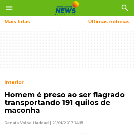
menu
search
Mais
lidas
Últimas notícias
Interior
Homem é preso ao ser flagrado
transportando 191 quilos de
maconha
Renata Volpe Haddad | 21/01/2017 14:15