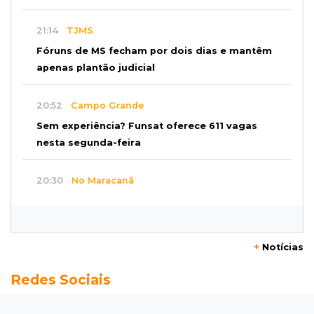
21:14
TJMS
Fóruns de MS fecham por dois dias e mantêm
apenas plantão judicial
20:52
Campo Grande
Sem experiência? Funsat oferece 611 vagas
nesta segunda-feira
20:30
No Maracanã
Flamengo vence Vitória por 2 a 0 e encurta
distância para o líder
+
Notícias
20:13
Empregos
Redes Sociais
Seleções em MS têm salários de até R$ 8,2 mil;
veja oportunidades