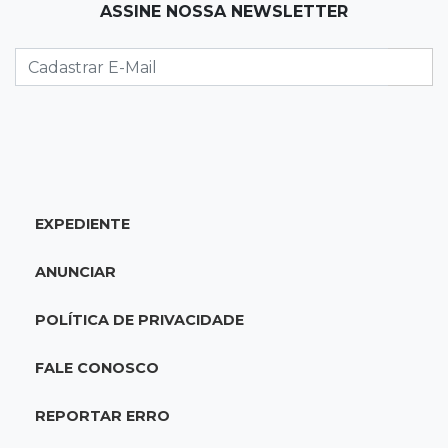
ASSINE NOSSA NEWSLETTER
Preso há quase 1 semana, ex-deputado Neno
Razuk tenta liberdade no STJ
11:07
Novo cenário
Acrissul atribui queda do rebanho em MS a
ciclo pecuário e uso da terra
11:00
Let it Rip
EXPEDIENTE
Esquece de farmar aura: campeonato de
Beyblade agita Campo Grande
ANUNCIAR
10:56
Crime internacional
POLÍTICA DE PRIVACIDADE
Boliviano morto pelo Bope era "figurão" do
tráfico de cocaína
FALE CONOSCO
10:45
Economia verde
REPORTAR ERRO
MS já tem projetos em mercado de carbono