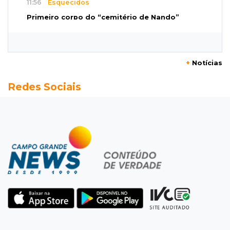
11:56
Esquecidos
Primeiro corpo do “cemitério de Nando”
nunca teve nome
11:48
Nova Alvorada do Sul
+
Notícias
Vereadora é acusada de insinuar em vídeo
Redes Sociais
que prefeito agride mulheres
11:31
Paradeiro incerto
Mãe narra emboscada e diz ter sido amarrada
antes de bebê desaparecer
11:28
Audiência de custódia
Juiz manda soltar motorista bêbado envolvido
em acidente que matou eletricista
11:19
Successione