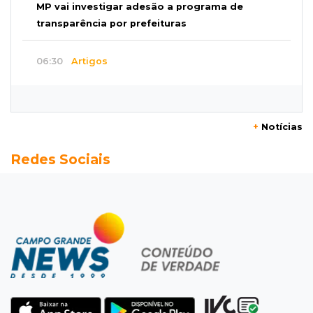
MP vai investigar adesão a programa de
transparência por prefeituras
06:30
Artigos
Quando as instituições viram estúdio
06:25
Dourados
+
Notícias
Rapaz de 19 anos morre ao bater motocicleta
Redes Sociais
em caminhão estacionado
06:12
Previsão do tempo
Instabilidade avança sobre MS nesta sexta e
nova frente fria chega no domingo
06:02
Editorial
As tragédias mostram que o maior perigo da
internet quase nunca está à vista