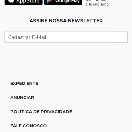
06:00
Jogo Aberto
ASSINE NOSSA NEWSLETTER
Como milagre, corredor da Santa Casa
aparece vazio
QUINTA, 06 DE AGOSTO
23:45
Flagrante
Ladrão invade casa e sai com televisão nos
braços na Vila Ipiranga
EXPEDIENTE
23:26
Sancionado
Crédito do FGTS permitirá que santas casas
ANUNCIAR
refinanciem dívidas até 2030
POLÍTICA DE PRIVACIDADE
23:07
Balança rural
Soja fica R$ 3 mais cara em um ano, enquanto
FALE CONOSCO
preço do milho pouco muda