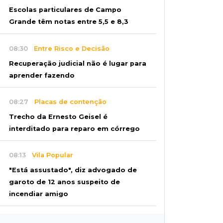
Escolas particulares de Campo
Grande têm notas entre 5,5 e 8,3
08:30
Entre Risco e Decisão
Recuperação judicial não é lugar para
aprender fazendo
08:27
Placas de contenção
Trecho da Ernesto Geisel é
interditado para reparo em córrego
08:13
Vila Popular
"Está assustado", diz advogado de
garoto de 12 anos suspeito de
incendiar amigo
08:07
Com Rui Barbosa