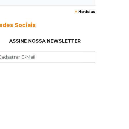
Acidente na Rua Antônio Maria
+
Notícias
Coelho causa lentidão e interdita
parte da via
edes Sociais
08:00
Post Patrocinado
ASSINE NOSSA NEWSLETTER
Studio Jozi Costa ajuda homens a
eliminar verrugas e pintas
07:52
A um clique
Do 1º prêmio às dívidas, jogadores
relatam como o vício tomou conta
da vida
07:46
Fomento
Com só 1,3% do crédito de inovação
da Finep, indústria de MS pede
espaço