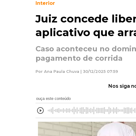
Interior
Juiz concede libe
aplicativo que arr
Caso aconteceu no domi
pagamento de corrida
Por Ana Paula Chuva | 30/12/2025 07:59
Nos siga n
ouça este conteúdo