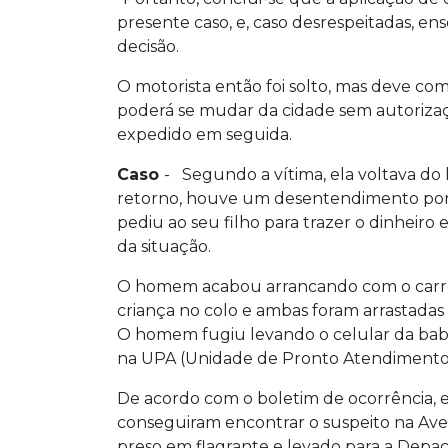
presente caso, e, caso desrespeitadas, ens
decisão.
O motorista então foi solto, mas deve c
poderá se mudar da cidade sem autorização 
expedido em seguida.
Caso
- Segundo a vítima, ela voltava do
retorno, houve um desentendimento por 
pediu ao seu filho para trazer o dinheir
da situação.
O homem acabou arrancando com o carro 
criança no colo e ambas foram arrastadas 
O homem fugiu levando o celular da babá
na UPA (Unidade de Pronto Atendimento
De acordo com o boletim de ocorrência, equ
conseguiram encontrar o suspeito na Ave
preso em flagrante e levado para a Depa