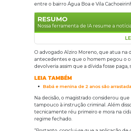
entre o bairro Água Boa e Vila Cachoeirin
RESUMO
Nossa ferramenta de IA resume a notícia
LE
Um motorista de aplicativo de 54 anos,
de 2 anos durante uma corrida em Dour
O advogado Alziro Moreno, que atua na d
incidente ocorreu após um desenten
antecedentes e que o homem pegou o celu
arrancou com o veículo em alta velocid
devolveria assim que a dívida fosse paga
soltura do acusado, considerando que e
LEIA TAMBÉM
motorista deverá cumprir medidas cau
Babá e menina de 2 anos são arrastada
quando intimado e proibição de mudanç
Na decisão, o magistrado considerou que a
tampouco à instrução criminal. Além dis
tecnicamente réu primeiro e mora na cid
regime fechado.
“Portanto, conclui-se que a aplicação de 