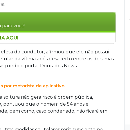
ha.
 para você!
IA AQUI
 que arrastou uma babá de 29 anos e sua filha
ados (MS), recebeu liberdade provisória. O
efesa do condutor, afirmou que ele não possui
dimento sobre pagamento, quando o condutor
lar da vítima após desacerto entre os dois, mas
ade. O juiz Marcel Goulart Vieira determinou a
, segundo o portal Dourados News.
le é réu primário e reside na cidade. O
telares, incluindo comparecimento em juízo
s por motorista de aplicativo
a de cidade sem autorização judicial.
 soltura não gera risco à ordem pública,
so, pontuou que o homem de 54 anos é
ade, bem como, caso condenado, não ficará em
outras medidas cautelares seria suficiente no