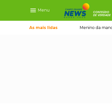
menu
Menu
ãe que não reconhece o filho queimado
As mais
lidas
Menino da mandi