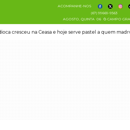
ACOMPANHE-NOS
(67) 99669-9563
AGOSTO, QUINTA
06
CAMPO GR
oca cresceu na Ceasa e hoje serve pastel a quem mad