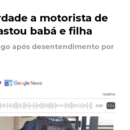
rdade a motorista de
astou babá e filha
ngo após desentendimento por
o
readme
1.0x
0:00