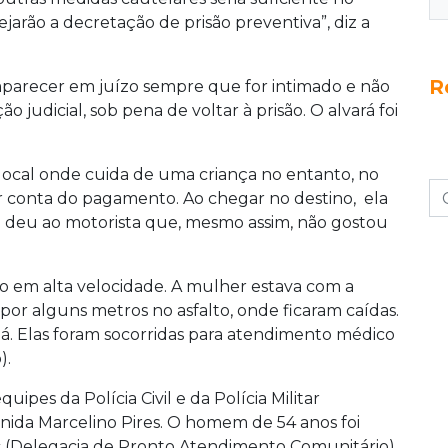
ejarão a decretação de prisão preventiva”, diz a
R
omparecer em juízo sempre que for intimado e não
judicial, sob pena de voltar à prisão. O alvará foi
 local onde cuida de uma criança no entanto, no
conta do pagamento. Ao chegar no destino, ela
o e deu ao motorista que, mesmo assim, não gostou
em alta velocidade. A mulher estava com a
por alguns metros no asfalto, onde ficaram caídas.
. Elas foram socorridas para atendimento médico
).
ipes da Polícia Civil e da Polícia Militar
nida Marcelino Pires. O homem de 54 anos foi
c (Delegacia de Pronto Atendimento Comunitário)