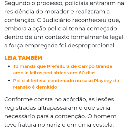
Segundo o processo, policiais entraram na
abordagem policial em Dourados. O caso,
residência do morador e realizaram a
ocorrido em 2024, teve início após
contenção. O Judiciário reconheceu que,
denúncia de perturbação do sossego e
ameaça. A 1ª Turma Recursal Mista
embora a ação policial tenha começado
reconheceu que a força empregada
dentro de um contexto formalmente legal,
pelos policiais foi desproporcional,
a força empregada foi desproporcional.
resultando em fratura no nariz e em uma
costela da vítima. O recurso apresentado
LEIA TAMBÉM
pelo Estado foi rejeitado por
TJ manda que Prefeitura de Campo Grande
unanimidade, e a decisão encerra a
amplie leitos pediátricos em 60 dias
tramitação nas Turmas Recursais.
Policial federal condenado no caso Playboy da
Mansão é demitido
Conforme consta no acórdão, as lesões
registradas ultrapassaram o que seria
necessário para a contenção. O homem
teve fratura no nariz e em uma costela.