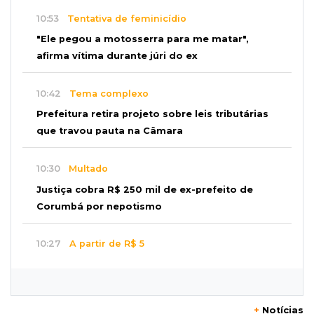
10:53
Tentativa de feminicídio
"Ele pegou a motosserra para me matar",
afirma vítima durante júri do ex
10:42
Tema complexo
Prefeitura retira projeto sobre leis tributárias
que travou pauta na Câmara
10:30
Multado
Justiça cobra R$ 250 mil de ex-prefeito de
Corumbá por nepotismo
10:27
A partir de R$ 5
Feira de louças abre com fila e peças que
fazem sucesso no TikTok
+
Notícias