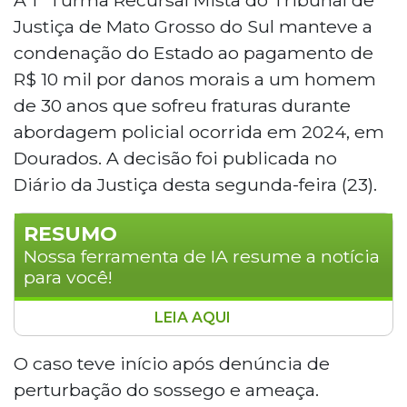
Justiça de Mato Grosso do Sul manteve a
condenação do Estado ao pagamento de
R$ 10 mil por danos morais a um homem
de 30 anos que sofreu fraturas durante
abordagem policial ocorrida em 2024, em
Dourados. A decisão foi publicada no
Diário da Justiça desta segunda-feira (23).
RESUMO
Nossa ferramenta de IA resume a notícia
para você!
LEIA AQUI
A Justiça de Mato Grosso do Sul manteve
a condenação do Estado ao pagamento
O caso teve início após denúncia de
de R$ 10 mil por danos morais a um
perturbação do sossego e ameaça.
homem que sofreu fraturas durante