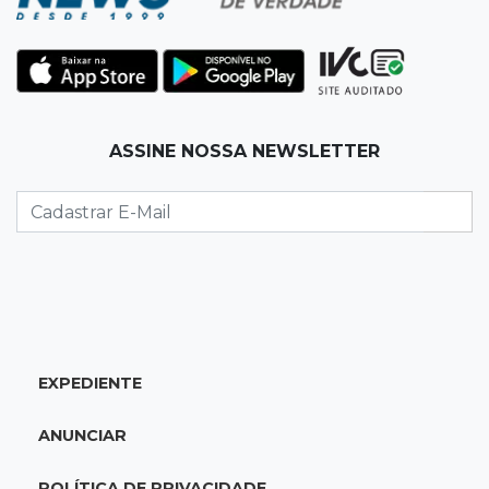
07:00
Jogo Aberto
Jogo
06:55
Artigos
ASSINE NOSSA NEWSLETTER
O velho e o mar
SEXTA, 07 DE AGOSTO
23:54
Redução
Pantanal reduz desmatamento em 65% e
Cerrado tem queda de 11,5%
23:35
Futebol de MS
EXPEDIENTE
Federação convoca clubes para definir
formato e regras da Copa MS 2026
ANUNCIAR
23:16
Dourados
POLÍTICA DE PRIVACIDADE