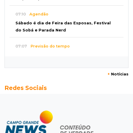
07:10
Agendão
Sábado é dia de Feira das Esposas, Festival
do Sobá e Parada Nerd
07:07
Previsão do tempo
Sábado será de calor intenso e alerta de
vendaval em Mato Grosso do Sul
+
Notícias
07:07
Narcotráfico
Redes Sociais
O escudo da fronteira: polícia está travando
avanço das organizações criminosas
07:01
Editorial
Equidade salarial não deveria depender da lei,
mas de princípios