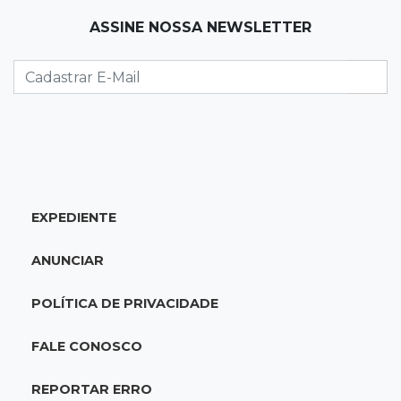
ASSINE NOSSA NEWSLETTER
09:17
Jardim Manaíra
Idoso em bicicleta é atropelado por
motociclista que se filmava com celular
09:08
Comércio na fronteira
Ponta Porã inicia regularização de boxes
comerciais na linha internacional
EXPEDIENTE
08:57
Neste sábado
ANUNCIAR
Chegada de frente fria muda o tempo e
Maracaju amanhece com forte neblina
POLÍTICA DE PRIVACIDADE
08:42
Agendão de jogos
FALE CONOSCO
Clássico carioca é destaque na rodada do
Brasileirão deste sábado
REPORTAR ERRO