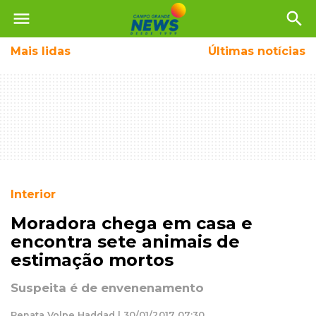
menu
search
Mais
lidas
Últimas notícias
Interior
Moradora chega em casa e
encontra sete animais de
estimação mortos
Suspeita é de envenenamento
Renata Volpe Haddad | 30/01/2017 07:30