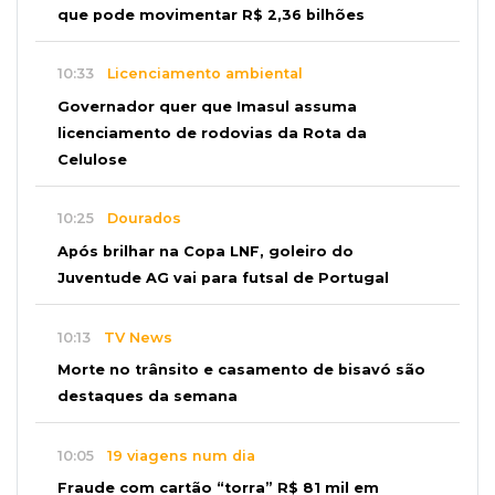
que pode movimentar R$ 2,36 bilhões
10:33
Licenciamento ambiental
Governador quer que Imasul assuma
licenciamento de rodovias da Rota da
Celulose
10:25
Dourados
Após brilhar na Copa LNF, goleiro do
Juventude AG vai para futsal de Portugal
10:13
TV News
Morte no trânsito e casamento de bisavó são
destaques da semana
10:05
19 viagens num dia
Fraude com cartão “torra” R$ 81 mil em