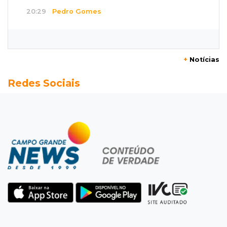
20:29
Pedro Gomes
Jovem morre baleado e suspeita envolve
disputa entre facções rivais
+
Notícias
20:01
Futebol feminino
Redes Sociais
Pantanal treina em Goiânia antes de jogo que
vale acesso inédito à Série A2
19:44
Campeonato Brasileiro
Remo busca empate com Atlético-MG e segue
na zona de rebaixamento
19:27
Caso Ayla
Defesa diz que preso suspeito de sequestro
só emprestou casa a conhecido