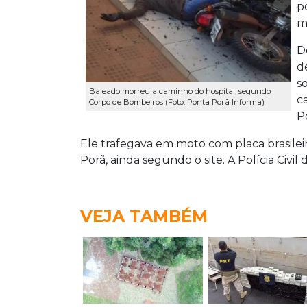
p
m
D
d
s
Baleado morreu a caminho do hospital, segundo
c
Corpo de Bombeiros (Foto: Ponta Porã Informa)
P
Ele trafegava em moto com placa brasilei
Porã, ainda segundo o site. A Polícia Civil
VEJA TAMBÉM