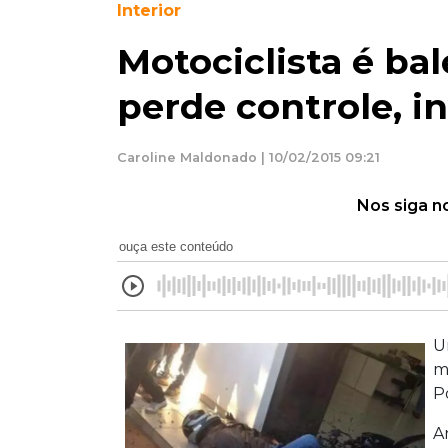
Interior
Motociclista é ba
perde controle, i
Caroline Maldonado | 10/02/2015 09:21
Nos siga n
ouça este conteúdo
U
m
P
A