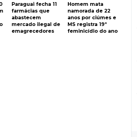
0
Paraguai fecha 11
Homem mata
em
farmácias que
namorada de 22
abastecem
anos por ciúmes e
o
mercado ilegal de
MS registra 19º
emagrecedores
feminicídio do ano