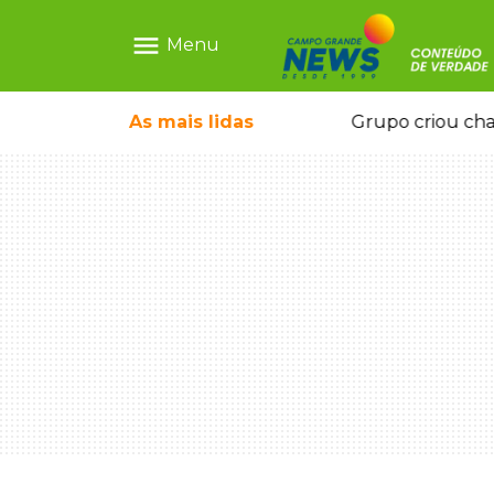
menu
Menu
icape deixou 4 mortos e 8 feridos
As mais
lidas
Grupo criou cha