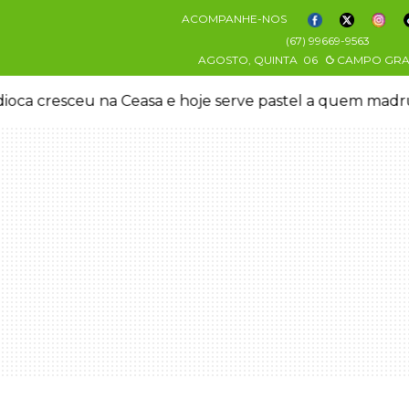
ACOMPANHE-NOS
(67) 99669-9563
AGOSTO, QUINTA
06
CAMPO GR
oca cresceu na Ceasa e hoje serve pastel a quem mad