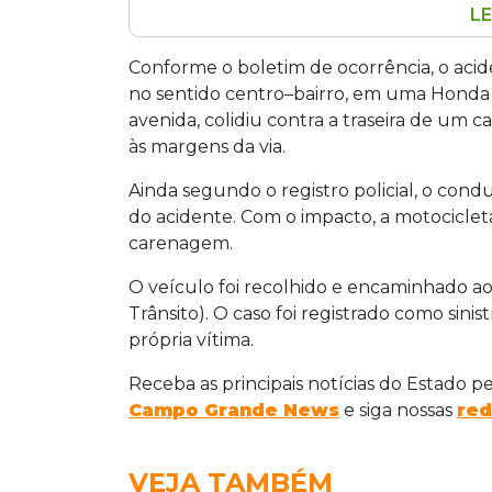
LE
Motociclista de 25 anos morreu após co
estacionado na Avenida Lindolfo Lang
Conforme o boletim de ocorrência, o aci
Grande. O acidente ocorreu por volta d
no sentido centro–bairro, em uma Honda T
Roma. Pedro Felipe Araujo Teixeira co
avenida, colidiu contra a traseira de u
bairro quando, ao contornar uma rotat
às margens da via.
às margens da via. O caso foi registrado
Ainda segundo o registro policial, o co
do acidente. Com o impacto, a motocicleta 
carenagem.
O veículo foi recolhido e encaminhado a
Trânsito). O caso foi registrado como sinis
própria vítima.
Receba as principais notícias do Estado p
Campo Grande News
e siga nossas
red
VEJA TAMBÉM