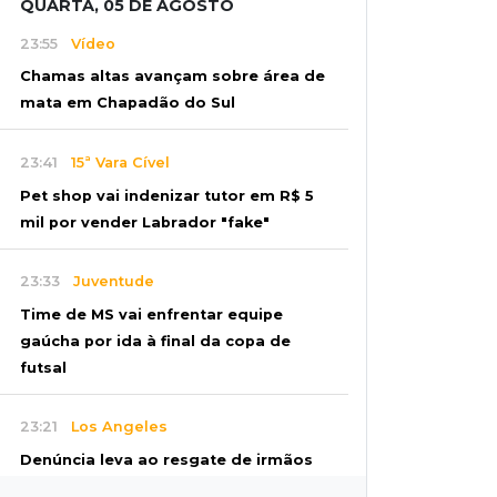
QUARTA, 05 DE AGOSTO
23:55
Vídeo
Chamas altas avançam sobre área de
mata em Chapadão do Sul
23:41
15ª Vara Cível
Pet shop vai indenizar tutor em R$ 5
mil por vender Labrador "fake"
23:33
Juventude
Time de MS vai enfrentar equipe
gaúcha por ida à final da copa de
futsal
23:21
Los Angeles
Denúncia leva ao resgate de irmãos
deixados sozinhos em casa trancada