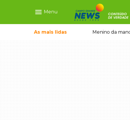
menu
Menu
 falso e prende pai e filho
As mais
lidas
Menino da mandi