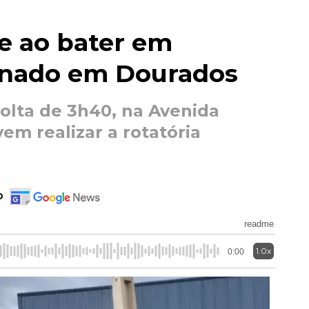
e ao bater em
onado em Dourados
olta de 3h40, na Avenida
em realizar a rotatória
o
readme
1.0x
0:00