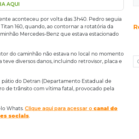
IA AQUI
lidir contra a traseira de um caminhão
e, em Dourados, a 250 quilômetros de Campo
dente aconteceu por volta das 3h40. Pedro seguia
R
as 3h40 deste domingo (28), no bairro Vila
itan 160, quando, ao contornar a rotatória da
nduzia uma Honda Titan 160 no sentido centro-
m caminhão Mercedes-Benz que estava estacionado
ória, atingiu o veículo Mercedes-Benz parado
 como sinistro de trânsito com vítima fatal.
ndutor do caminhão não estava no local no momento
teve diversos danos, incluindo retrovisor, placa e
o pátio do Detran (Departamento Estadual de
tro de trânsito com vítima fatal, provocado pela
elo Whats.
Clique aqui para acessar o
canal do
es sociais
.