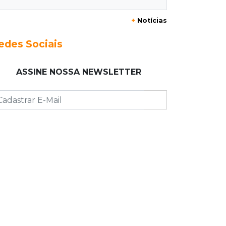
+
Notícias
23:17
Clima
Defesa Civil recomenda atenção em
edes Sociais
MS com formação de ciclone bomba
ASSINE NOSSA NEWSLETTER
23:00
Ideb
Entre escolas com nota divulgada, 3
estaduais lideram o Ensino Médio na
Capital
22:57
Chapadão do Sul
Homem é baleado após apontar
revólver para policiais militares
22:42
Resumão
Palmeiras e Vasco confirmam vagas
nas quartas da Copa do Brasil