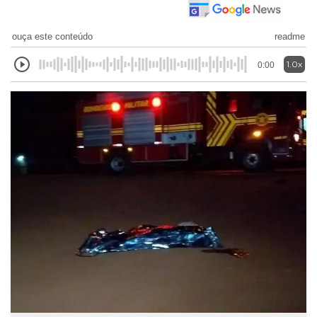
ouça este conteúdo
readme
1.0x
0:00