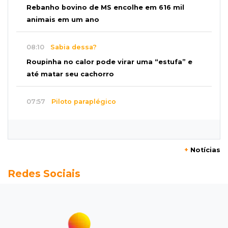
Rebanho bovino de MS encolhe em 616 mil
animais em um ano
08:10
Sabia dessa?
Roupinha no calor pode virar uma “estufa” e
até matar seu cachorro
07:57
Piloto paraplégico
Ele vendeu a casa para virar piloto, mas pulo
na piscina mudou tudo
+
Notícias
07:46
Cozinha sobre rodas
Redes Sociais
É só abrir o porta-malas: Fábio assa chipa e
até “chirros” dentro do carro
07:38
Pergunta do dia
Praticar esportes juntos fortalece a relação