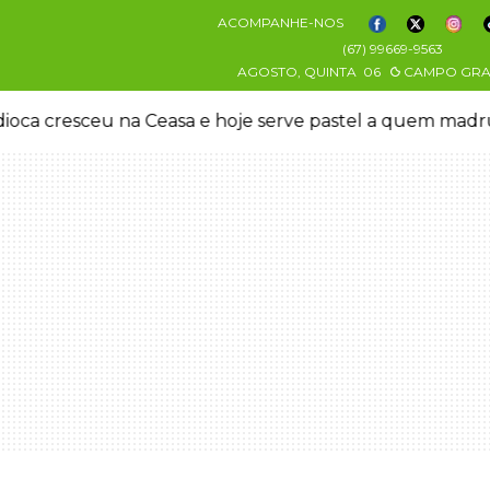
ACOMPANHE-NOS
(67) 99669-9563
AGOSTO, QUINTA
06
CAMPO GR
oca cresceu na Ceasa e hoje serve pastel a quem mad