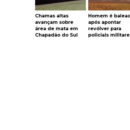
Chamas altas
Homem é balea
avançam sobre
após apontar
área de mata em
revólver para
Chapadão do Sul
policiais militare