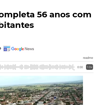
ompleta 56 anos com
bitantes
o
readme
1.0x
0:00