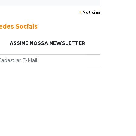
+
Notícias
23:17
Clima
Defesa Civil recomenda atenção em
edes Sociais
MS com formação de ciclone bomba
ASSINE NOSSA NEWSLETTER
23:00
Ideb
Entre escolas com nota divulgada, 3
estaduais lideram o Ensino Médio na
Capital
22:57
Chapadão do Sul
Homem é baleado após apontar
revólver para policiais militares
22:42
Resumão
Palmeiras e Vasco confirmam vagas
nas quartas da Copa do Brasil