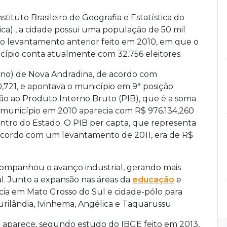
ituto Brasileiro de Geografia e Estatística do
stica) , a cidade possui uma população de 50 mil
 o levantamento anterior feito em 2010, em que o
ípio conta atualmente com 32.756 eleitores.
no) de Nova Andradina, de acordo com
,721, e apontava o município em 9ª posição
ão ao Produto Interno Bruto (PIB), que é a soma
o município em 2010 aparecia com R$ 976.134,260
tro do Estado. O PIB per capta, que representa
acordo com um levantamento de 2011, era de R$
companhou o avanço industrial, gerando mais
l. Junto a expansão nas áreas da
educação
e
cia em Mato Grosso do Sul e cidade-pólo para
rilândia, Ivinhema, Angélica e Taquarussu.
 aparece, segundo estudo do IBGE feito em 2013,