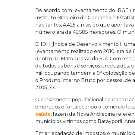
De acordo com levantamento do IBGE (Inst
Instituto Brasileiro de Geografia e Estatí
habitantes, 4.425 a mais do que apontava
número era de 45.585 moradores. O munic
O IDH (Índice de Desenvolvimento Huma
levantamento realizado em 2010, era de 0
dentro de Mato Grosso do Sul. Com relaç
de todos os bens e serviços produzidos, 
mil, ocupando também a 9ª colocação den
o Produto Interno Bruto por pessoa, de 
21.051,44.
O crescimento populacional da cidade a
empregos e fortalecendo o comércio loca
saúde
, fazem de Nova Andradina referên
municípios vizinhos como Batayporã, Anau
Em arrecadação de impostos, o município