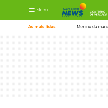
menu
Menu
com show gratuito na Feira Central
As mais
lidas
Menino da mandi