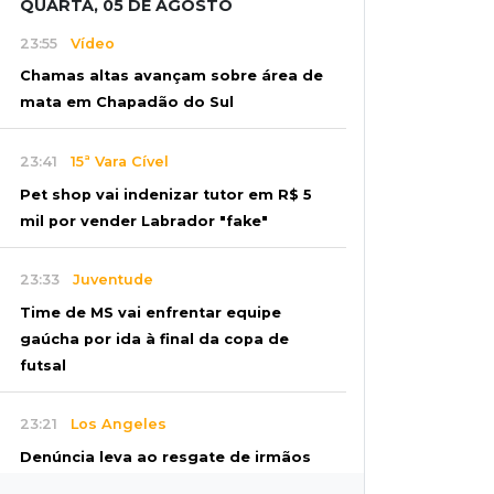
QUARTA, 05 DE AGOSTO
23:55
Vídeo
Chamas altas avançam sobre área de
mata em Chapadão do Sul
23:41
15ª Vara Cível
Pet shop vai indenizar tutor em R$ 5
mil por vender Labrador "fake"
23:33
Juventude
Time de MS vai enfrentar equipe
gaúcha por ida à final da copa de
futsal
23:21
Los Angeles
Denúncia leva ao resgate de irmãos
deixados sozinhos em casa trancada