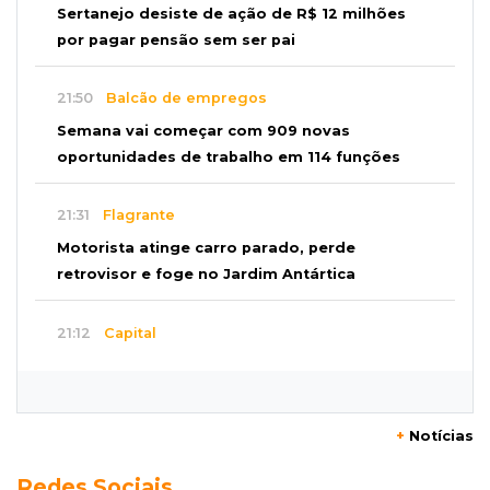
Sertanejo desiste de ação de R$ 12 milhões
por pagar pensão sem ser pai
21:50
Balcão de empregos
Semana vai começar com 909 novas
oportunidades de trabalho em 114 funções
21:31
Flagrante
Motorista atinge carro parado, perde
retrovisor e foge no Jardim Antártica
21:12
Capital
Mãe faz apelo por bebê desaparecida: “Sinto
que ela está por perto”
+
Notícias
20:53
Futebol
Redes Sociais
Ventania adia Botafogo x Fluminense pelo