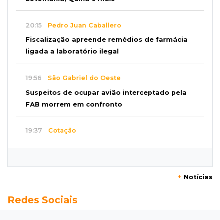
20:15
Pedro Juan Caballero
Fiscalização apreende remédios de farmácia
ligada a laboratório ilegal
19:56
São Gabriel do Oeste
Suspeitos de ocupar avião interceptado pela
FAB morrem em confronto
19:37
Cotação
Dólar comercial cai 0,46% e encerra semana
cotado a R$ 5,08
+
Notícias
19:18
95º caso
Redes Sociais
Foragido que se passava por pastor morre
após reagir à abordagem policial