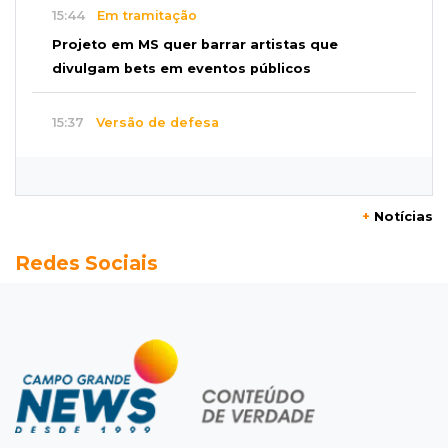
15:44
Em tramitação
Projeto em MS quer barrar artistas que
divulgam bets em eventos públicos
15:37
Versão de defesa
Caminhão envolvido em acidente com 4
mortes quebrou na pista
+
Notícias
15:27
Pagará indenização
Redes Sociais
Homem que atacou ex com motosserra na
frente da filha é condenado
15:24
Veículos
Rodamos 1.000 km com o Basalt; veja onde
ele mais surpreendeu
15:14
Luto na arquitetura