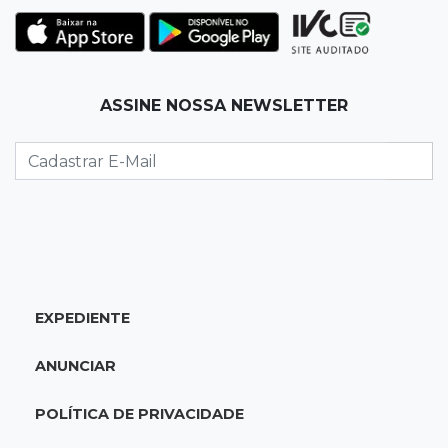
Morre aos 58 anos Luis Pedro Scalise,
arquiteto dos projetos fora do comum
14:55
Categorias de base
ASSINE NOSSA NEWSLETTER
Times de Dourados e Campo Grande vencem
1ª etapa do Festival de Futebol Sub-11
14:47
"Acrodermo"
Típico de MS, bocaiúva vira cosmético em
pesquisa da UFMS premiada no Paìs
EXPEDIENTE
14:38
Liberadas
Justiça suspende punições do MEC a cursos de
ANUNCIAR
medicina com nota baixa
POLÍTICA DE PRIVACIDADE
14:21
Trágico