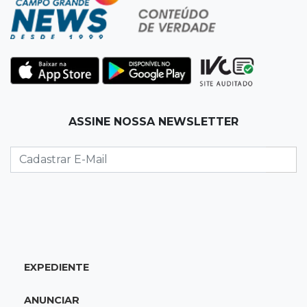
da falsa oferta de empréstimo
10:23
Preocupação
Anvisa sobe alerta sobre testosterona sem
indicação como risco ao coração
10:18
Comércio exterior
ASSINE NOSSA NEWSLETTER
Superávit comercial de MS cresce 17,8% com
alta das exportações
10:13
Arte com a escrita
Concurso de Poesias anuncia vencedores e
premiará os melhores no dia 20
EXPEDIENTE
10:09
Corumbá
Com canal travado e via inundada,
ANUNCIAR
comunidade volta a ficar isolada no Pantanal