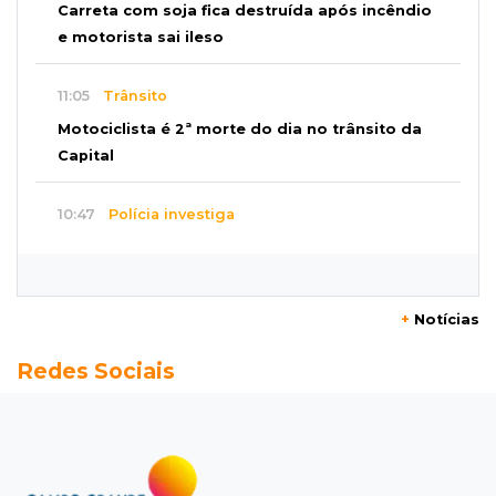
Carreta com soja fica destruída após incêndio
e motorista sai ileso
11:05
Trânsito
Motociclista é 2ª morte do dia no trânsito da
Capital
10:47
Polícia investiga
Bebê some após mãe adolescente ir à casa de
mulher que conheceu na internet
+
Notícias
10:46
Eleições 2026
Redes Sociais
Federação oficializa Delcídio e disputa ao
governo de MS ganha 8º nome
10:39
Cidade Jardim
Empresária perde quase R$ 30 mil em golpe