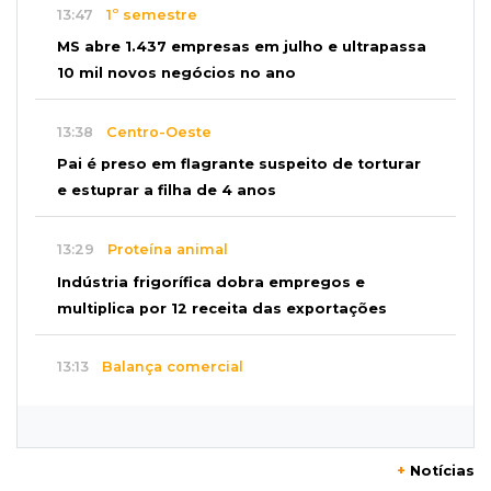
13:47
1º semestre
MS abre 1.437 empresas em julho e ultrapassa
10 mil novos negócios no ano
13:38
Centro-Oeste
Pai é preso em flagrante suspeito de torturar
e estuprar a filha de 4 anos
13:29
Proteína animal
Indústria frigorífica dobra empregos e
multiplica por 12 receita das exportações
13:13
Balança comercial
Exportações de Campo Grande batem
recorde, o maior superávit em 29 anos
+
Notícias
13:06
Adolescente apreendido